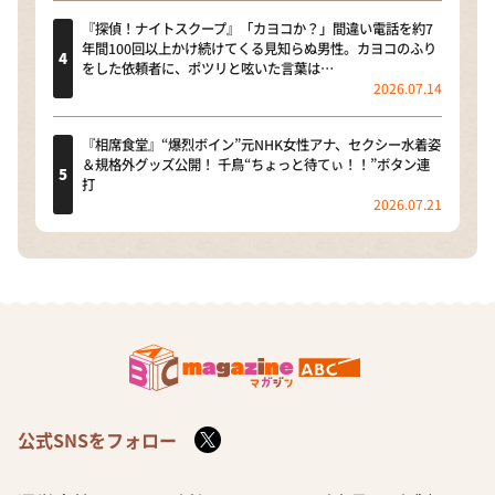
『探偵！ナイトスクープ』「カヨコか？」間違い電話を約7
年間100回以上かけ続けてくる見知らぬ男性。カヨコのふり
をした依頼者に、ポツリと呟いた言葉は…
2026.07.14
『相席食堂』“爆烈ボイン”元NHK女性アナ、セクシー水着姿
＆規格外グッズ公開！ 千鳥“ちょっと待てぃ！！”ボタン連
打
2026.07.21
公式SNSをフォロー