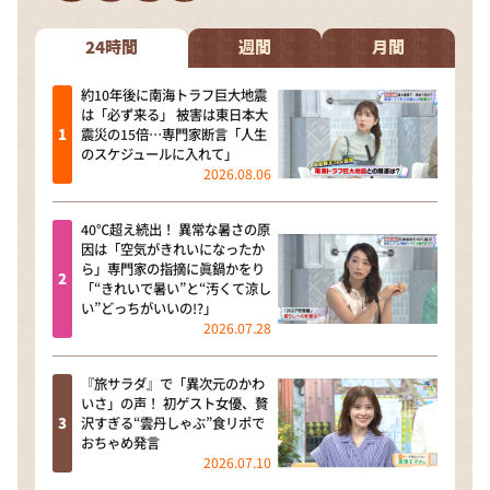
DAIGOも台所 ～きょうの献立 何にする？～
本日はダイアンなり！シーズン２
24時間
週間
月間
朝だ！生です旅サラダ
約10年後に南海トラフ巨大地震
は「必ず来る」 被害は東日本大
教えて！ニュースライブ 正義のミカタ
震災の15倍…専門家断言「人生
のスケジュールに入れて」
ＬＩＦＥ～夢のカタチ～
2026.08.06
新婚さんいらっしゃい！
40℃超え続出！ 異常な暑さの原
ポツンと一軒家
因は「空気がきれいになったか
ら」専門家の指摘に眞鍋かをり
ザキ山小屋本館
「“きれいで暑い”と“汚くて涼し
い”どっちがいいの!?」
ぺこぱのまるスポ
2026.07.28
アナ回覧板
『旅サラダ』で「異次元のかわ
いさ」の声！ 初ゲスト女優、贅
沢すぎる“雲丹しゃぶ”食リポで
おちゃめ発言
2026.07.10