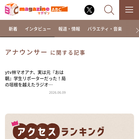
新着
インタビュー
報道・情報
バラエティ・音楽
ドラ
アナウンサー
に関する記事
なるみ・岡村の過ぎるTV
相席食堂
ytv林マオアナ、実は元『おは
朝』学生リポーターだった！局
これ余談なんですけど・・・
の垣根を越えたラジオ…
～人生密着トークバラエティ！～ やすとものいたっ
2026.06.09
て真剣です
探偵！ナイトスクープ
news おかえり
河合＆A.B.C-Z塚田×福井アナ「なんでやねん！？」
（news おかえり）