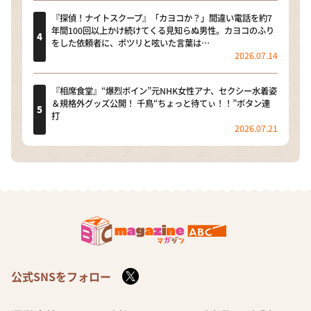
『探偵！ナイトスクープ』「カヨコか？」間違い電話を約7
年間100回以上かけ続けてくる見知らぬ男性。カヨコのふり
をした依頼者に、ポツリと呟いた言葉は…
2026.07.14
『相席食堂』“爆烈ボイン”元NHK女性アナ、セクシー水着姿
＆規格外グッズ公開！ 千鳥“ちょっと待てぃ！！”ボタン連
打
2026.07.21
公式SNSをフォロー