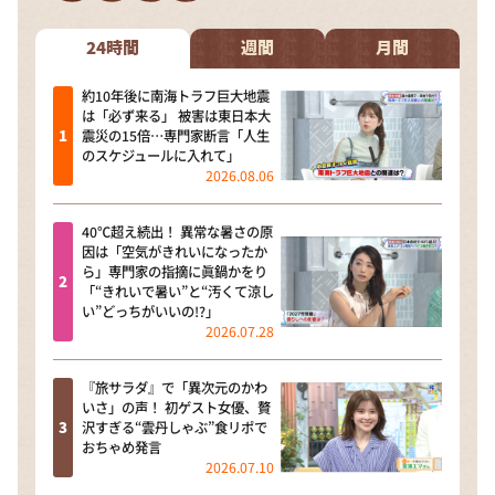
DAIGOも台所 ～きょうの献立 何にする？～
本日はダイアンなり！シーズン２
24時間
週間
月間
朝だ！生です旅サラダ
約10年後に南海トラフ巨大地震
は「必ず来る」 被害は東日本大
教えて！ニュースライブ 正義のミカタ
震災の15倍…専門家断言「人生
のスケジュールに入れて」
ＬＩＦＥ～夢のカタチ～
2026.08.06
新婚さんいらっしゃい！
40℃超え続出！ 異常な暑さの原
ポツンと一軒家
因は「空気がきれいになったか
ら」専門家の指摘に眞鍋かをり
ザキ山小屋本館
「“きれいで暑い”と“汚くて涼し
い”どっちがいいの!?」
ぺこぱのまるスポ
2026.07.28
アナ回覧板
『旅サラダ』で「異次元のかわ
いさ」の声！ 初ゲスト女優、贅
沢すぎる“雲丹しゃぶ”食リポで
おちゃめ発言
2026.07.10