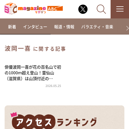
新着
インタビュー
報道・情報
バラエティ・音楽
ドラ
波岡一喜
に関する記事
なるみ・岡村の過ぎるTV
相席食堂
俳優波岡一喜が花の百名山で初
の1000ｍ超え登山！霊仙山
これ余談なんですけど・・・
（滋賀県）は山頂付近の…
～人生密着トークバラエティ！～ やすとものいたっ
2026.05.25
て真剣です
探偵！ナイトスクープ
news おかえり
河合＆A.B.C-Z塚田×福井アナ「なんでやねん！？」
（news おかえり）