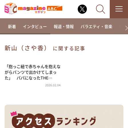
新着
インタビュー
報道・情報
バラエティ・音楽
ドラ
新山（さや香）
に関する記事
なるみ・岡村の過ぎるTV
相席食堂
「抱っこ紐で赤ちゃんを抱えな
がらパンツで出かけてしまっ
これ余談なんですけど・・・
た」 パパになったTHE…
～人生密着トークバラエティ！～ やすとものいたっ
2026.02.04
て真剣です
探偵！ナイトスクープ
news おかえり
河合＆A.B.C-Z塚田×福井アナ「なんでやねん！？」
（news おかえり）