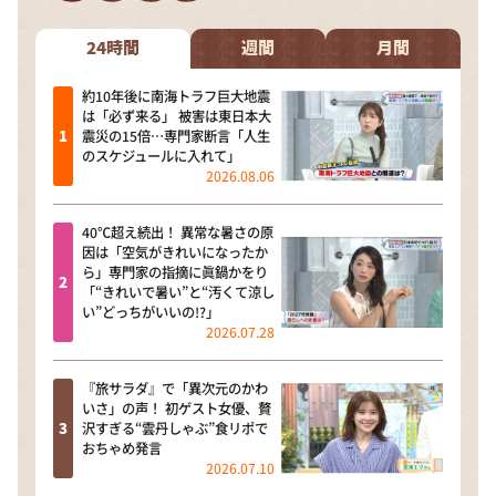
DAIGOも台所 ～きょうの献立 何にする？～
本日はダイアンなり！シーズン２
24時間
週間
月間
朝だ！生です旅サラダ
約10年後に南海トラフ巨大地震
は「必ず来る」 被害は東日本大
教えて！ニュースライブ 正義のミカタ
震災の15倍…専門家断言「人生
のスケジュールに入れて」
ＬＩＦＥ～夢のカタチ～
2026.08.06
新婚さんいらっしゃい！
40℃超え続出！ 異常な暑さの原
ポツンと一軒家
因は「空気がきれいになったか
ら」専門家の指摘に眞鍋かをり
ザキ山小屋本館
「“きれいで暑い”と“汚くて涼し
い”どっちがいいの!?」
ぺこぱのまるスポ
2026.07.28
アナ回覧板
『旅サラダ』で「異次元のかわ
いさ」の声！ 初ゲスト女優、贅
沢すぎる“雲丹しゃぶ”食リポで
おちゃめ発言
2026.07.10