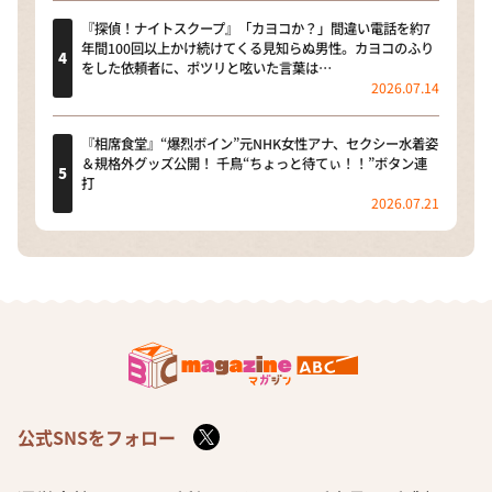
『探偵！ナイトスクープ』「カヨコか？」間違い電話を約7
年間100回以上かけ続けてくる見知らぬ男性。カヨコのふり
をした依頼者に、ポツリと呟いた言葉は…
2026.07.14
『相席食堂』“爆烈ボイン”元NHK女性アナ、セクシー水着姿
＆規格外グッズ公開！ 千鳥“ちょっと待てぃ！！”ボタン連
打
2026.07.21
公式SNSをフォロー