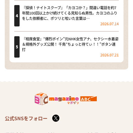
『探偵！ナイトスクープ』「カヨコか？」間違い電話を約7
年間100回以上かけ続けてくる見知らぬ男性。カヨコのふり
をした依頼者に、ポツリと呟いた言葉は…
2026.07.14
『相席食堂』“爆烈ボイン”元NHK女性アナ、セクシー水着姿
＆規格外グッズ公開！ 千鳥“ちょっと待てぃ！！”ボタン連
打
2026.07.21
公式SNSをフォロー