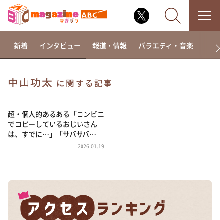
新着
インタビュー
報道・情報
バラエティ・音楽
ドラ
中山功太
に関する記事
なるみ・岡村の過ぎるTV
相席食堂
超・個人的あるある「コンビニ
でコピーしているおじいさん
これ余談なんですけど・・・
は、すでに…」「サバサバ…
～人生密着トークバラエティ！～ やすとものいたっ
2026.01.19
て真剣です
探偵！ナイトスクープ
news おかえり
河合＆A.B.C-Z塚田×福井アナ「なんでやねん！？」
（news おかえり）