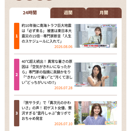
DAIGOも台所 ～きょうの献立 何にする？～
本日はダイアンなり！シーズン２
24時間
週間
月間
朝だ！生です旅サラダ
約10年後に南海トラフ巨大地震
は「必ず来る」 被害は東日本大
教えて！ニュースライブ 正義のミカタ
震災の15倍…専門家断言「人生
のスケジュールに入れて」
ＬＩＦＥ～夢のカタチ～
2026.08.06
新婚さんいらっしゃい！
40℃超え続出！ 異常な暑さの原
ポツンと一軒家
因は「空気がきれいになったか
ら」専門家の指摘に眞鍋かをり
ザキ山小屋本館
「“きれいで暑い”と“汚くて涼し
い”どっちがいいの!?」
ぺこぱのまるスポ
2026.07.28
アナ回覧板
『旅サラダ』で「異次元のかわ
いさ」の声！ 初ゲスト女優、贅
沢すぎる“雲丹しゃぶ”食リポで
おちゃめ発言
2026.07.10