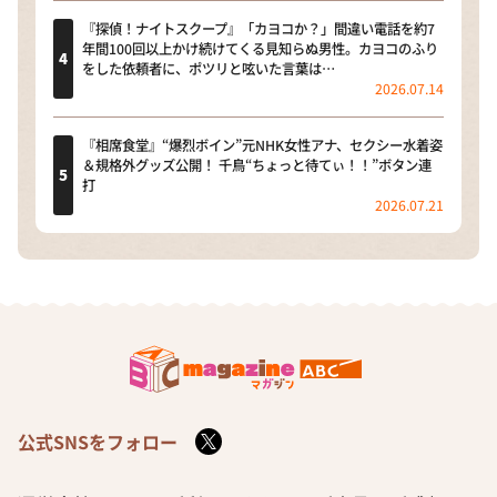
『探偵！ナイトスクープ』「カヨコか？」間違い電話を約7
年間100回以上かけ続けてくる見知らぬ男性。カヨコのふり
をした依頼者に、ポツリと呟いた言葉は…
2026.07.14
『相席食堂』“爆烈ボイン”元NHK女性アナ、セクシー水着姿
＆規格外グッズ公開！ 千鳥“ちょっと待てぃ！！”ボタン連
打
2026.07.21
公式SNSをフォロー