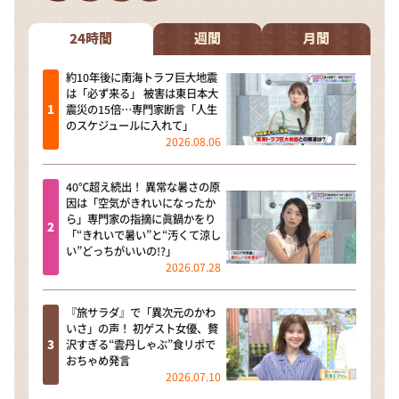
DAIGOも台所 ～きょうの献立 何にする？～
本日はダイアンなり！シーズン２
24時間
週間
月間
朝だ！生です旅サラダ
約10年後に南海トラフ巨大地震
は「必ず来る」 被害は東日本大
教えて！ニュースライブ 正義のミカタ
震災の15倍…専門家断言「人生
のスケジュールに入れて」
ＬＩＦＥ～夢のカタチ～
2026.08.06
新婚さんいらっしゃい！
40℃超え続出！ 異常な暑さの原
ポツンと一軒家
因は「空気がきれいになったか
ら」専門家の指摘に眞鍋かをり
ザキ山小屋本館
「“きれいで暑い”と“汚くて涼し
い”どっちがいいの!?」
ぺこぱのまるスポ
2026.07.28
アナ回覧板
『旅サラダ』で「異次元のかわ
いさ」の声！ 初ゲスト女優、贅
沢すぎる“雲丹しゃぶ”食リポで
おちゃめ発言
2026.07.10