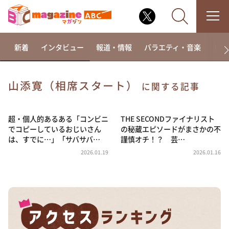
新着
インタビュー
報道・情報
バラエティ・音楽
ドラ
山添寛（相席スタート）
に関する記事
なるみ・岡村の過ぎるTV
相席食堂
超・個人的あるある「コンビニ
THE SECONDファイナリスト
でコピーしているおじいさん
の秘蔵エピソードがまさかの不
これ余談なんですけど・・・
は、すでに…」「サバサバ…
謹慎オチ！？ 芸…
～人生密着トークバラエティ！～ やすとものいたっ
2026.01.19
2026.01.16
て真剣です
探偵！ナイトスクープ
news おかえり
河合＆A.B.C-Z塚田×福井アナ「なんでやねん！？」
（news おかえり）