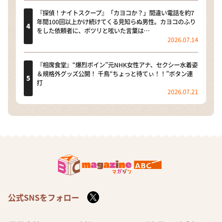
『探偵！ナイトスクープ』「カヨコか？」間違い電話を約7
年間100回以上かけ続けてくる見知らぬ男性。カヨコのふり
をした依頼者に、ポツリと呟いた言葉は…
2026.07.14
『相席食堂』“爆烈ボイン”元NHK女性アナ、セクシー水着姿
＆規格外グッズ公開！ 千鳥“ちょっと待てぃ！！”ボタン連
打
2026.07.21
公式SNSをフォロー