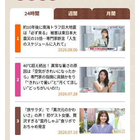
DAIGOも台所 ～きょうの献立 何にする？～
本日はダイアンなり！シーズン２
24時間
週間
月間
朝だ！生です旅サラダ
約10年後に南海トラフ巨大地震
は「必ず来る」 被害は東日本大
教えて！ニュースライブ 正義のミカタ
震災の15倍…専門家断言「人生
のスケジュールに入れて」
ＬＩＦＥ～夢のカタチ～
2026.08.06
新婚さんいらっしゃい！
40℃超え続出！ 異常な暑さの原
ポツンと一軒家
因は「空気がきれいになったか
ら」専門家の指摘に眞鍋かをり
ザキ山小屋本館
「“きれいで暑い”と“汚くて涼し
い”どっちがいいの!?」
ぺこぱのまるスポ
2026.07.28
アナ回覧板
『旅サラダ』で「異次元のかわ
いさ」の声！ 初ゲスト女優、贅
沢すぎる“雲丹しゃぶ”食リポで
おちゃめ発言
2026.07.10