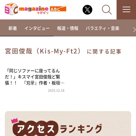
新着
インタビュー
報道・情報
バラエティ・音楽
ドラ
宮田俊哉（Kis-My-Ft2）
に関する記事
なるみ・岡村の過ぎるTV
相席食堂
「同じソファーに座ってるん
だ！」キスマイ宮田俊哉ど緊
これ余談なんですけど・・・
張！！ 『刃牙』作者・板垣…
～人生密着トークバラエティ！～ やすとものいたっ
2025.12.18
て真剣です
探偵！ナイトスクープ
news おかえり
河合＆A.B.C-Z塚田×福井アナ「なんでやねん！？」
（news おかえり）