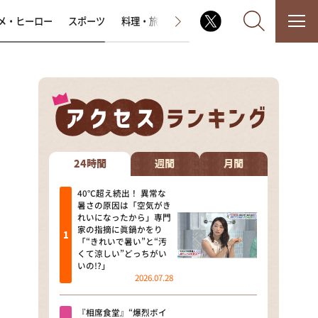
メ・ヒーロー
スポーツ
料理・旅
ラジオ番組
その他
なるみ・岡村の過ぎるTV
相席食堂
24時間
週間
月間
これ余談なんですけど・・・
40℃超え続出！ 異常な
暑さの原因は「空気がき
れいになったから」専門
～人生密着トークバラエティ！
家の指摘に眞鍋かをり
～ やすとものいたって真剣です
「“きれいで暑い”と“汚
くて涼しい”どっちがい
探偵！ナイトスクープ
いの!?」
2026.07.28
news おかえり
『相席食堂』“爆烈ボイ