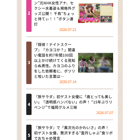
河合＆A.B.C-Z塚田×福井アナ
ン”元NHK女性アナ、セ
クシー水着姿＆規格外グ
「なんでやねん！？」（news お
ッズ公開！ 千鳥“ちょっ
かえり）
と待てぃ！！”ボタン連
打
DAIGOも台所 ～きょうの献立 何
2026.07.21
にする？～
『探偵！ナイトスクー
本日はダイアンなり！シーズン２
プ』「カヨコか？」間違
い電話を約7年間100回
朝だ！生です旅サラダ
以上かけ続けてくる見知
らぬ男性。カヨコのふり
をした依頼者に、ポツリ
教えて！ニュースライブ 正義の
と呟いた言葉は…
ミカタ
2026.07.14
ＬＩＦＥ～夢のカタチ～
『旅サラダ』初ゲスト女優に「歳とっても美し
い」「透明感ハンパない」の声！ “15年ぶりリ
新婚さんいらっしゃい！
ベンジ”で福岡グルメ三昧
2026.07.07
ポツンと一軒家
『旅サラダ』で「異次元のかわいさ」の声！
ザキ山小屋本館
初ゲスト女優、贅沢すぎる“雲丹しゃぶ”食リポ
でおちゃめ発言