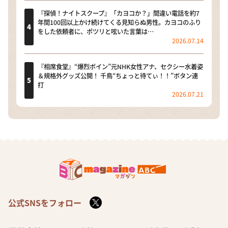
『探偵！ナイトスクープ』「カヨコか？」間違い電話を約7
年間100回以上かけ続けてくる見知らぬ男性。カヨコのふり
をした依頼者に、ポツリと呟いた言葉は…
2026.07.14
『相席食堂』“爆烈ボイン”元NHK女性アナ、セクシー水着姿
＆規格外グッズ公開！ 千鳥“ちょっと待てぃ！！”ボタン連
打
2026.07.21
公式SNSをフォロー