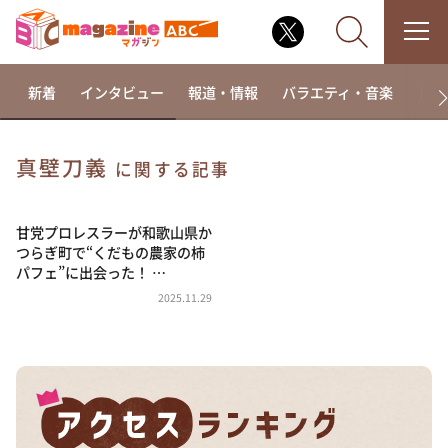
新着
インタビュー
報道・情報
バラエティ・音楽
ドラ
真壁刀義
に関する記事
なるみ・岡村の過ぎるTV
相席食堂
甘党プロレスラーが和歌山県か
つらぎ町で“くだもの農家の柿
これ余談なんですけど・・・
パフェ”に出会った！ …
～人生密着トークバラエティ！～ やすとものいたっ
2025.11.29
て真剣です
探偵！ナイトスクープ
news おかえり
河合＆A.B.C-Z塚田×福井アナ「なんでやねん！？」
（news おかえり）