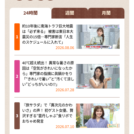
DAIGOも台所 ～きょうの献立 何にする？～
本日はダイアンなり！シーズン２
24時間
週間
月間
朝だ！生です旅サラダ
約10年後に南海トラフ巨大地震
は「必ず来る」 被害は東日本大
教えて！ニュースライブ 正義のミカタ
震災の15倍…専門家断言「人生
のスケジュールに入れて」
ＬＩＦＥ～夢のカタチ～
2026.08.06
新婚さんいらっしゃい！
40℃超え続出！ 異常な暑さの原
ポツンと一軒家
因は「空気がきれいになったか
ら」専門家の指摘に眞鍋かをり
ザキ山小屋本館
「“きれいで暑い”と“汚くて涼し
い”どっちがいいの!?」
ぺこぱのまるスポ
2026.07.28
アナ回覧板
『旅サラダ』で「異次元のかわ
いさ」の声！ 初ゲスト女優、贅
沢すぎる“雲丹しゃぶ”食リポで
おちゃめ発言
2026.07.10