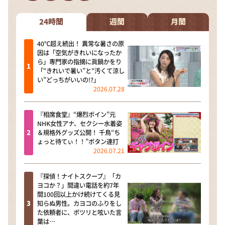
DAIGOも台所 ～きょうの献立 何にする？～
本日はダイアンなり！シーズン２
24時間
週間
月間
朝だ！生です旅サラダ
40℃超え続出！ 異常な暑さの原
因は「空気がきれいになったか
教えて！ニュースライブ 正義のミカタ
ら」専門家の指摘に眞鍋かをり
「“きれいで暑い”と“汚くて涼し
ＬＩＦＥ～夢のカタチ～
い”どっちがいいの!?」
2026.07.28
新婚さんいらっしゃい！
ポツンと一軒家
『相席食堂』“爆烈ボイン”元
NHK女性アナ、セクシー水着姿
ザキ山小屋本館
＆規格外グッズ公開！ 千鳥“ち
ょっと待てぃ！！”ボタン連打
ぺこぱのまるスポ
2026.07.21
アナ回覧板
『探偵！ナイトスクープ』「カ
ヨコか？」間違い電話を約7年
間100回以上かけ続けてくる見
知らぬ男性。カヨコのふりをし
た依頼者に、ポツリと呟いた言
葉は…