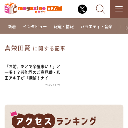
新着
インタビュー
報道・情報
バラエティ・音楽
ドラ
真栄田賢
に関する記事
なるみ・岡村の過ぎるTV
相席食堂
「お前、あとで楽屋来い！」と
一喝！？芸能界のご意見番・和
これ余談なんですけど・・・
田アキ子が「探偵！ナイ…
～人生密着トークバラエティ！～ やすとものいたっ
2025.11.21
て真剣です
探偵！ナイトスクープ
news おかえり
河合＆A.B.C-Z塚田×福井アナ「なんでやねん！？」
（news おかえり）