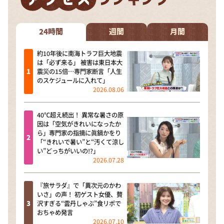
DAIGOも台所 ～きょうの献立 何にする？～
本日はダイアンなり！シーズン２
24時間
週間
月間
朝だ！生です旅サラダ
約10年後に南海トラフ巨大地震
教えて！ニュースライブ 正義のミカタ
は「必ず来る」 被害は東日本大
震災の15倍…専門家断言「人生
ＬＩＦＥ～夢のカタチ～
のスケジュールに入れて」
2026.08.06
新婚さんいらっしゃい！
ポツンと一軒家
40℃超え続出！ 異常な暑さの原
因は「空気がきれいになったか
ザキ山小屋本館
ら」専門家の指摘に眞鍋かをり
ぺこぱのまるスポ
「“きれいで暑い”と“汚くて涼し
い”どっちがいいの!?」
アナ回覧板
2026.07.28
『旅サラダ』で「異次元のかわ
いさ」の声！ 初ゲスト女優、贅
沢すぎる“雲丹しゃぶ”食リポで
おちゃめ発言
2026.07.10