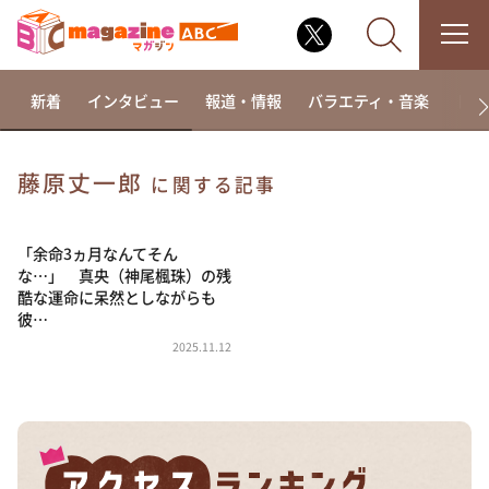
新着
インタビュー
報道・情報
バラエティ・音楽
ドラ
藤原丈一郎
に関する記事
なるみ・岡村の過ぎるTV
相席食堂
「余命3ヵ月なんてそん
な…」 真央（神尾楓珠）の残
これ余談なんですけど・・・
酷な運命に呆然としながらも
彼…
～人生密着トークバラエティ！～ やすとものいたっ
て真剣です
2025.11.12
探偵！ナイトスクープ
news おかえり
河合＆A.B.C-Z塚田×福井アナ「なんでやねん！？」
（news おかえり）