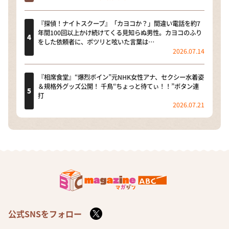
『探偵！ナイトスクープ』「カヨコか？」間違い電話を約7
年間100回以上かけ続けてくる見知らぬ男性。カヨコのふり
をした依頼者に、ポツリと呟いた言葉は…
2026.07.14
『相席食堂』“爆烈ボイン”元NHK女性アナ、セクシー水着姿
＆規格外グッズ公開！ 千鳥“ちょっと待てぃ！！”ボタン連
打
2026.07.21
公式SNSをフォロー