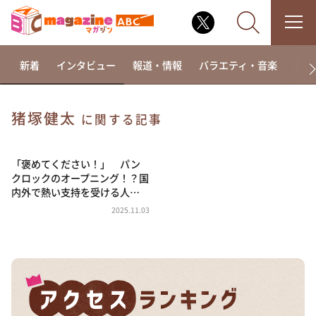
新着
インタビュー
報道・情報
バラエティ・音楽
ドラ
猪塚健太
に関する記事
なるみ・岡村の過ぎるTV
相席食堂
「褒めてください！」 パン
クロックのオープニング！？国
これ余談なんですけど・・・
内外で熱い支持を受ける人…
～人生密着トークバラエティ！～ やすとものいたっ
2025.11.03
て真剣です
探偵！ナイトスクープ
news おかえり
河合＆A.B.C-Z塚田×福井アナ「なんでやねん！？」
（news おかえり）