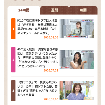
DAIGOも台所 ～きょうの献立 何にする？～
本日はダイアンなり！シーズン２
24時間
週間
月間
朝だ！生です旅サラダ
約10年後に南海トラフ巨大地震
は「必ず来る」 被害は東日本大
教えて！ニュースライブ 正義のミカタ
震災の15倍…専門家断言「人生
のスケジュールに入れて」
ＬＩＦＥ～夢のカタチ～
2026.08.06
新婚さんいらっしゃい！
40℃超え続出！ 異常な暑さの原
ポツンと一軒家
因は「空気がきれいになったか
ら」専門家の指摘に眞鍋かをり
ザキ山小屋本館
「“きれいで暑い”と“汚くて涼し
い”どっちがいいの!?」
ぺこぱのまるスポ
2026.07.28
アナ回覧板
『旅サラダ』で「異次元のかわ
いさ」の声！ 初ゲスト女優、贅
沢すぎる“雲丹しゃぶ”食リポで
おちゃめ発言
2026.07.10