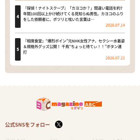
『探偵！ナイトスクープ』「カヨコか？」間違い電話を約7
年間100回以上かけ続けてくる見知らぬ男性。カヨコのふり
をした依頼者に、ポツリと呟いた言葉は…
2026.07.14
『相席食堂』“爆烈ボイン”元NHK女性アナ、セクシー水着姿
＆規格外グッズ公開！ 千鳥“ちょっと待てぃ！！”ボタン連
打
2026.07.21
公式SNSをフォロー