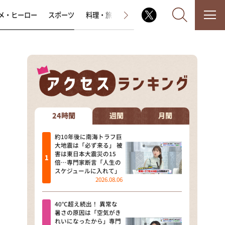
メ・ヒーロー
スポーツ
料理・旅
ラジオ番組
その他
なるみ・岡村の過ぎるTV
相席食堂
24時間
週間
月間
これ余談なんですけど・・・
約10年後に南海トラフ巨
大地震は「必ず来る」 被
害は東日本大震災の15
～人生密着トークバラエティ！
倍…専門家断言「人生の
～ やすとものいたって真剣です
スケジュールに入れて」
2026.08.06
探偵！ナイトスクープ
40℃超え続出！ 異常な
news おかえり
暑さの原因は「空気がき
れいになったから」専門