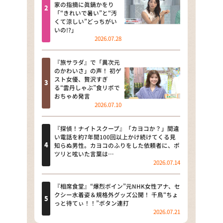
河合＆A.B.C-Z塚田×福井アナ
家の指摘に眞鍋かをり
「“きれいで暑い”と“汚
「なんでやねん！？」（news お
くて涼しい”どっちがい
かえり）
いの!?」
2026.07.28
DAIGOも台所 ～きょうの献立 何
にする？～
『旅サラダ』で「異次元
のかわいさ」の声！ 初ゲ
本日はダイアンなり！シーズン２
スト女優、贅沢すぎ
る“雲丹しゃぶ”食リポで
朝だ！生です旅サラダ
おちゃめ発言
2026.07.10
教えて！ニュースライブ 正義の
ミカタ
『探偵！ナイトスクープ』「カヨコか？」間違
い電話を約7年間100回以上かけ続けてくる見
ＬＩＦＥ～夢のカタチ～
知らぬ男性。カヨコのふりをした依頼者に、ポ
ツリと呟いた言葉は…
2026.07.14
新婚さんいらっしゃい！
ポツンと一軒家
『相席食堂』“爆烈ボイン”元NHK女性アナ、セ
クシー水着姿＆規格外グッズ公開！ 千鳥“ちょ
っと待てぃ！！”ボタン連打
ザキ山小屋本館
2026.07.21