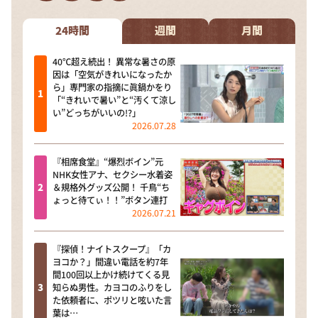
DAIGOも台所 ～きょうの献立 何にする？～
本日はダイアンなり！シーズン２
24時間
週間
月間
朝だ！生です旅サラダ
40℃超え続出！ 異常な暑さの原
因は「空気がきれいになったか
教えて！ニュースライブ 正義のミカタ
ら」専門家の指摘に眞鍋かをり
「“きれいで暑い”と“汚くて涼し
ＬＩＦＥ～夢のカタチ～
い”どっちがいいの!?」
2026.07.28
新婚さんいらっしゃい！
ポツンと一軒家
『相席食堂』“爆烈ボイン”元
NHK女性アナ、セクシー水着姿
ザキ山小屋本館
＆規格外グッズ公開！ 千鳥“ち
ょっと待てぃ！！”ボタン連打
ぺこぱのまるスポ
2026.07.21
アナ回覧板
『探偵！ナイトスクープ』「カ
ヨコか？」間違い電話を約7年
間100回以上かけ続けてくる見
知らぬ男性。カヨコのふりをし
た依頼者に、ポツリと呟いた言
葉は…