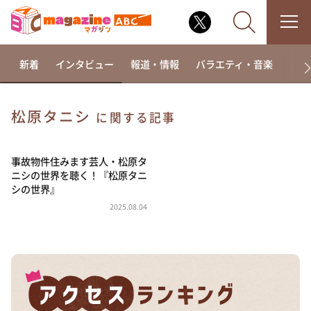
新着
インタビュー
報道・情報
バラエティ・音楽
ドラ
松原タニシ
に関する記事
なるみ・岡村の過ぎるTV
相席食堂
事故物件住みます芸人・松原タ
ニシの世界を聴く！『松原タニ
これ余談なんですけど・・・
シの世界』
～人生密着トークバラエティ！～ やすとものいたっ
2025.08.04
て真剣です
探偵！ナイトスクープ
news おかえり
河合＆A.B.C-Z塚田×福井アナ「なんでやねん！？」
（news おかえり）