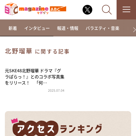
新着
インタビュー
報道・情報
バラエティ・音楽
ドラ
北野瑠華
に関する記事
なるみ・岡村の過ぎるTV
相席食堂
元SKE48北野瑠華 ドラマ『グ
ラぱらっ！』とのコラボ写真集
これ余談なんですけど・・・
をリリース！ 「何…
～人生密着トークバラエティ！～ やすとものいたっ
2025.07.04
て真剣です
探偵！ナイトスクープ
news おかえり
河合＆A.B.C-Z塚田×福井アナ「なんでやねん！？」
（news おかえり）