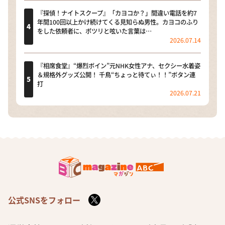
『探偵！ナイトスクープ』「カヨコか？」間違い電話を約7
年間100回以上かけ続けてくる見知らぬ男性。カヨコのふり
をした依頼者に、ポツリと呟いた言葉は…
2026.07.14
『相席食堂』“爆烈ボイン”元NHK女性アナ、セクシー水着姿
＆規格外グッズ公開！ 千鳥“ちょっと待てぃ！！”ボタン連
打
2026.07.21
公式SNSをフォロー