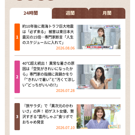
DAIGOも台所 ～きょうの献立 何にする？～
本日はダイアンなり！シーズン２
24時間
週間
月間
朝だ！生です旅サラダ
約10年後に南海トラフ巨大地震
は「必ず来る」 被害は東日本大
教えて！ニュースライブ 正義のミカタ
震災の15倍…専門家断言「人生
のスケジュールに入れて」
ＬＩＦＥ～夢のカタチ～
2026.08.06
新婚さんいらっしゃい！
40℃超え続出！ 異常な暑さの原
ポツンと一軒家
因は「空気がきれいになったか
ら」専門家の指摘に眞鍋かをり
ザキ山小屋本館
「“きれいで暑い”と“汚くて涼し
い”どっちがいいの!?」
ぺこぱのまるスポ
2026.07.28
アナ回覧板
『旅サラダ』で「異次元のかわ
いさ」の声！ 初ゲスト女優、贅
沢すぎる“雲丹しゃぶ”食リポで
おちゃめ発言
2026.07.10