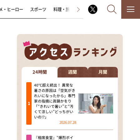
メ・ヒーロー
スポーツ
料理・旅
ラジオ番組
その他
なるみ・岡村の過ぎるTV
相席食堂
24時間
週間
月間
これ余談なんですけど・・・
40℃超え続出！ 異常な
暑さの原因は「空気がき
れいになったから」専門
～人生密着トークバラエティ！
家の指摘に眞鍋かをり
～ やすとものいたって真剣です
「“きれいで暑い”と“汚
くて涼しい”どっちがい
探偵！ナイトスクープ
いの!?」
2026.07.28
news おかえり
『相席食堂』“爆烈ボイ