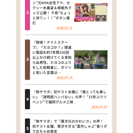
河合＆A.B.C-Z塚田×福井アナ
ン”元NHK女性アナ、セ
クシー水着姿＆規格外グ
「なんでやねん！？」（news お
ッズ公開！ 千鳥“ちょっ
かえり）
と待てぃ！！”ボタン連
打
DAIGOも台所 ～きょうの献立 何
2026.07.21
にする？～
『探偵！ナイトスクー
本日はダイアンなり！シーズン２
プ』「カヨコか？」間違
い電話を約7年間100回
朝だ！生です旅サラダ
以上かけ続けてくる見知
らぬ男性。カヨコのふり
をした依頼者に、ポツリ
教えて！ニュースライブ 正義の
と呟いた言葉は…
ミカタ
2026.07.14
ＬＩＦＥ～夢のカタチ～
『旅サラダ』初ゲスト女優に「歳とっても美し
い」「透明感ハンパない」の声！ “15年ぶりリ
新婚さんいらっしゃい！
ベンジ”で福岡グルメ三昧
2026.07.07
ポツンと一軒家
『旅サラダ』で「異次元のかわいさ」の声！
ザキ山小屋本館
初ゲスト女優、贅沢すぎる“雲丹しゃぶ”食リポ
でおちゃめ発言