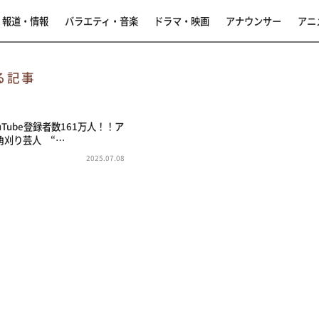
報道・情報
バラエティ・音楽
ドラマ・映画
アナウンサー
アニ
る記事
uTube登録者数161万人！！ア
角刈り芸人 “…
2025.07.08