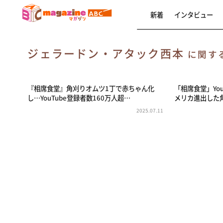
新着
インタビュー
ジェラードン・アタック西本
に関す
『相席食堂』角刈りオムツ1丁で赤ちゃん化
「相席食堂」Yo
し…YouTube登録者数160万人超…
メリカ進出した
2025.07.11