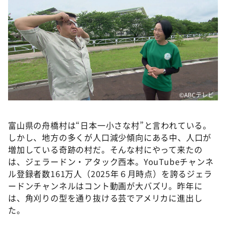
DAIGOも台所 ～きょうの献立 何にする？～
本日はダイアンなり！シーズン２
朝だ！生です旅サラダ
教えて！ニュースライブ 正義のミカタ
ＬＩＦＥ～夢のカタチ～
新婚さんいらっしゃい！
©ABCテレビ
ポツンと一軒家
富山県の舟橋村は“日本一小さな村”と言われている。
ザキ山小屋本館
しかし、地方の多くが人口減少傾向にある中、人口が
ぺこぱのまるスポ
増加している奇跡の村だ。そんな村にやって来たの
は、ジェラードン・アタック西本。YouTubeチャンネ
アナ回覧板
ル登録者数161万人（2025年６月時点）を誇るジェラ
ードンチャンネルはコント動画が大バズリ。昨年に
は、角刈りの型を通り抜ける芸でアメリカに進出し
た。