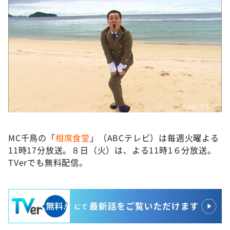
©ABCテレビ
MC千鳥の「
相席食堂
」（ABCテレビ）は毎週火曜よる
11時17分放送。８日（火）は、よる11時1６分放送。
TVerでも無料配信。