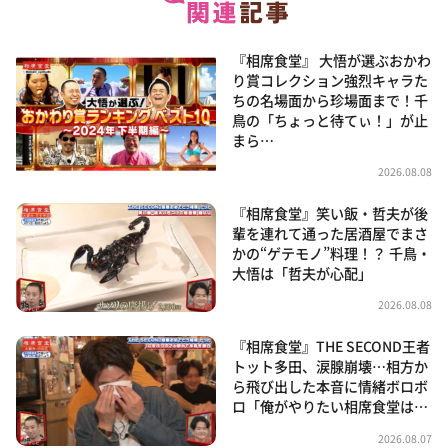
『相席食堂』 大悟が選ぶおかわ
り賞コレクション強烈キャラた
ちの名場面から珍場面まで！千
鳥の「ちょっと待てぃ！」が止
まら…
2026.08.08
『相席食堂』笑い飯・哲夫が後
輩を連れて通った居酒屋でまさ
かの“ゲテモノ”料理！？ 千鳥・
大悟は「哲夫が心配」
2026.08.08
『相席食堂』THE SECOND王者
トット多田、涙腺崩壊…相方か
ら飛び出した本音に情緒ボロボ
ロ「俺がやりたい相席食堂は…
2026.08.07