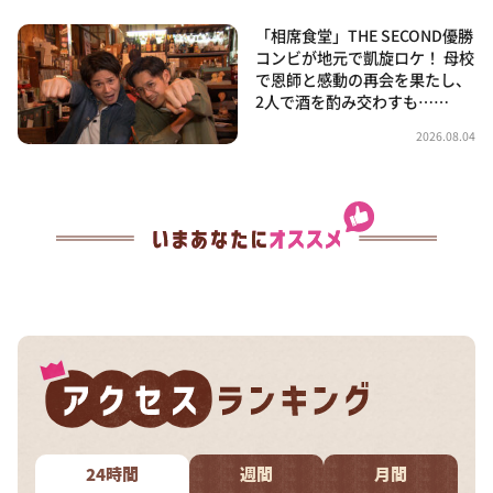
「相席食堂」THE SECOND優勝
コンビが地元で凱旋ロケ！ 母校
で恩師と感動の再会を果たし、
2人で酒を酌み交わすも……
2026.08.04
24時間
週間
月間