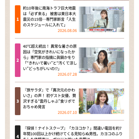
約10年後に南海トラフ巨大地震
は「必ず来る」 被害は東日本大
震災の15倍…専門家断言「人生
のスケジュールに入れて」
2026.08.06
40℃超え続出！ 異常な暑さの原
因は「空気がきれいになったか
ら」専門家の指摘に眞鍋かをり
「“きれいで暑い”と“汚くて涼し
い”どっちがいいの!?」
2026.07.28
『旅サラダ』で「異次元のかわ
いさ」の声！ 初ゲスト女優、贅
沢すぎる“雲丹しゃぶ”食リポで
おちゃめ発言
2026.07.10
『探偵！ナイトスクープ』「カヨコか？」間違い電話を約7
年間100回以上かけ続けてくる見知らぬ男性。カヨコのふり