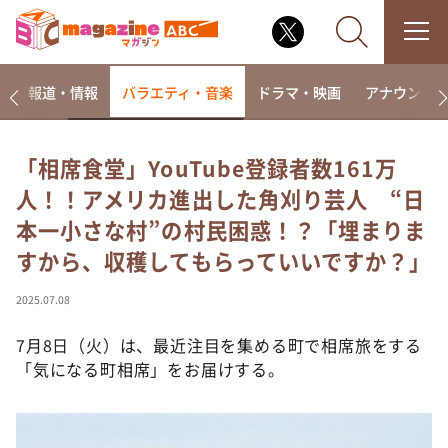
ー
報道・情報
バラエティ・音楽
ドラマ・映画
アナウンサ
「相席食堂」YouTube登録者数161万
人！！アメリカ進出した角刈り芸人 “日
なるみ・岡村の過ぎるTV
本一小さな村”の村民困惑！？「埋まりま
相席食堂
すから、収穫してもらっていいですか？」
これ余談なんですけど・・・
～人生密着トークバラエティ！～ やすとものいたっ
2025.07.08
て真剣です
7月8日（火）は、最近注目を集める町で相席旅をする
探偵！ナイトスクープ
「気になる町相席」をお届けする。
news おかえり
河合＆A.B.C-Z塚田×福井アナ「なんでやねん！？」
（news おかえり）