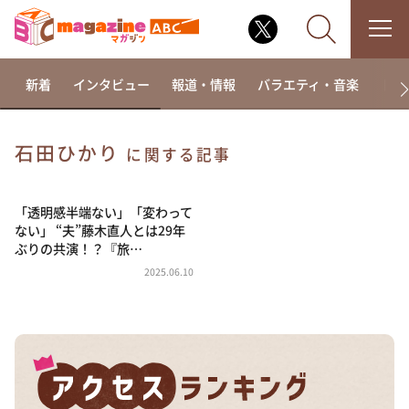
新着
インタビュー
報道・情報
バラエティ・音楽
ドラ
石田ひかり
に関する記事
なるみ・岡村の過ぎるTV
相席食堂
「透明感半端ない」「変わって
ない」 “夫”藤木直人とは29年
これ余談なんですけど・・・
ぶりの共演！？『旅…
～人生密着トークバラエティ！～ やすとものいたっ
2025.06.10
て真剣です
探偵！ナイトスクープ
news おかえり
河合＆A.B.C-Z塚田×福井アナ「なんでやねん！？」
（news おかえり）