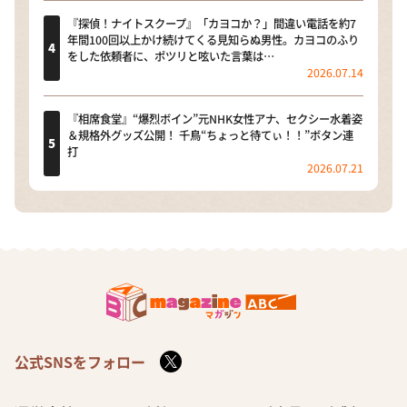
『探偵！ナイトスクープ』「カヨコか？」間違い電話を約7
年間100回以上かけ続けてくる見知らぬ男性。カヨコのふり
をした依頼者に、ポツリと呟いた言葉は…
2026.07.14
『相席食堂』“爆烈ボイン”元NHK女性アナ、セクシー水着姿
＆規格外グッズ公開！ 千鳥“ちょっと待てぃ！！”ボタン連
打
2026.07.21
公式SNSをフォロー