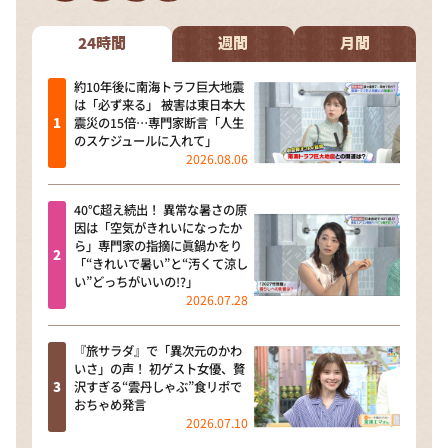
DAIGOも台所 ～きょうの献立 何にする？～
本日はダイアンなり！シーズン２
24時間
週間
月間
朝だ！生です旅サラダ
約10年後に南海トラフ巨大地震
は「必ず来る」 被害は東日本大
教えて！ニュースライブ 正義のミカタ
震災の15倍…専門家断言「人生
のスケジュールに入れて」
ＬＩＦＥ～夢のカタチ～
2026.08.06
新婚さんいらっしゃい！
40℃超え続出！ 異常な暑さの原
ポツンと一軒家
因は「空気がきれいになったか
ら」専門家の指摘に眞鍋かをり
ザキ山小屋本館
「“きれいで暑い”と“汚くて涼し
い”どっちがいいの!?」
ぺこぱのまるスポ
2026.07.28
アナ回覧板
『旅サラダ』で「異次元のかわ
いさ」の声！ 初ゲスト女優、贅
沢すぎる“雲丹しゃぶ”食リポで
おちゃめ発言
2026.07.10