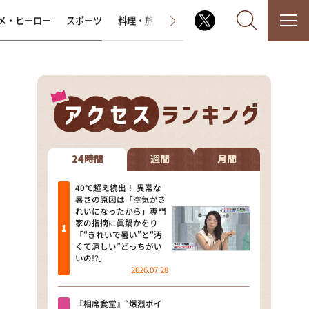
メ・ヒーロー
スポーツ
料理・旅
ラジオ番組
その他
なるみ・岡村の過ぎるTV
相席食堂
24時間
週間
月間
これ余談なんですけど・・・
40℃超え続出！ 異常な
暑さの原因は「空気がき
れいになったから」専門
～人生密着トークバラエティ！
家の指摘に眞鍋かをり
～ やすとものいたって真剣です
「“きれいで暑い”と“汚
くて涼しい”どっちがい
探偵！ナイトスクープ
いの!?」
2026.07.28
news おかえり
『相席食堂』“爆烈ボイ