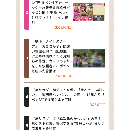
河合＆A.B.C-Z塚田×福井アナ
ン”元NHK女性アナ、セ
クシー水着姿＆規格外グ
「なんでやねん！？」（news お
ッズ公開！ 千鳥“ちょっ
かえり）
と待てぃ！！”ボタン連
打
DAIGOも台所 ～きょうの献立 何
2026.07.21
にする？～
『探偵！ナイトスクー
本日はダイアンなり！シーズン２
プ』「カヨコか？」間違
い電話を約7年間100回
朝だ！生です旅サラダ
以上かけ続けてくる見知
らぬ男性。カヨコのふり
をした依頼者に、ポツリ
教えて！ニュースライブ 正義の
と呟いた言葉は…
ミカタ
2026.07.14
ＬＩＦＥ～夢のカタチ～
『旅サラダ』初ゲスト女優に「歳とっても美し
い」「透明感ハンパない」の声！ “15年ぶりリ
新婚さんいらっしゃい！
ベンジ”で福岡グルメ三昧
2026.07.07
ポツンと一軒家
『旅サラダ』で「異次元のかわいさ」の声！
ザキ山小屋本館
初ゲスト女優、贅沢すぎる“雲丹しゃぶ”食リポ
でおちゃめ発言