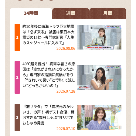
DAIGOも台所 ～きょうの献立 何にする？～
本日はダイアンなり！シーズン２
24時間
週間
月間
朝だ！生です旅サラダ
約10年後に南海トラフ巨大地震
は「必ず来る」 被害は東日本大
教えて！ニュースライブ 正義のミカタ
震災の15倍…専門家断言「人生
のスケジュールに入れて」
ＬＩＦＥ～夢のカタチ～
2026.08.06
新婚さんいらっしゃい！
40℃超え続出！ 異常な暑さの原
ポツンと一軒家
因は「空気がきれいになったか
ら」専門家の指摘に眞鍋かをり
ザキ山小屋本館
「“きれいで暑い”と“汚くて涼し
い”どっちがいいの!?」
ぺこぱのまるスポ
2026.07.28
アナ回覧板
『旅サラダ』で「異次元のかわ
いさ」の声！ 初ゲスト女優、贅
沢すぎる“雲丹しゃぶ”食リポで
おちゃめ発言
2026.07.10