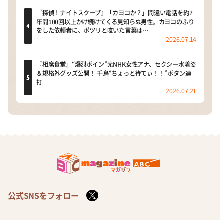
『探偵！ナイトスクープ』「カヨコか？」間違い電話を約7
年間100回以上かけ続けてくる見知らぬ男性。カヨコのふり
をした依頼者に、ポツリと呟いた言葉は…
2026.07.14
『相席食堂』“爆烈ボイン”元NHK女性アナ、セクシー水着姿
＆規格外グッズ公開！ 千鳥“ちょっと待てぃ！！”ボタン連
打
2026.07.21
公式SNSをフォロー