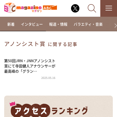
新着
インタビュー
報道・情報
バラエティ・音楽
ドラ
アノンシスト賞
に関する記事
なるみ・岡村の過ぎるTV
相席食堂
第50回JRN・JNNアノンシスト
賞にて寺田健人アナウンサーが
これ余談なんですけど・・・
最高峰の「グラン…
～人生密着トークバラエティ！～ やすとものいたっ
2025.05.16
て真剣です
探偵！ナイトスクープ
news おかえり
河合＆A.B.C-Z塚田×福井アナ「なんでやねん！？」
（news おかえり）