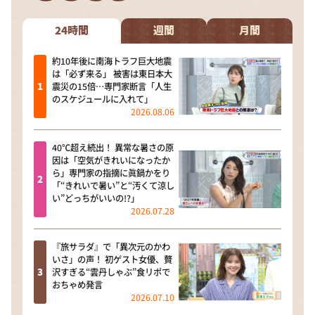
DAIGOも台所 ～きょうの献立 何にする？～
本日はダイアンなり！シーズン２
24時間
週間
月間
朝だ！生です旅サラダ
約10年後に南海トラフ巨大地震
は「必ず来る」 被害は東日本大
教えて！ニュースライブ 正義のミカタ
震災の15倍…専門家断言「人生
のスケジュールに入れて」
ＬＩＦＥ～夢のカタチ～
2026.08.06
新婚さんいらっしゃい！
40℃超え続出！ 異常な暑さの原
ポツンと一軒家
因は「空気がきれいになったか
ら」専門家の指摘に眞鍋かをり
ザキ山小屋本館
「“きれいで暑い”と“汚くて涼し
い”どっちがいいの!?」
ぺこぱのまるスポ
2026.07.28
アナ回覧板
『旅サラダ』で「異次元のかわ
いさ」の声！ 初ゲスト女優、贅
沢すぎる“雲丹しゃぶ”食リポで
おちゃめ発言
2026.07.10