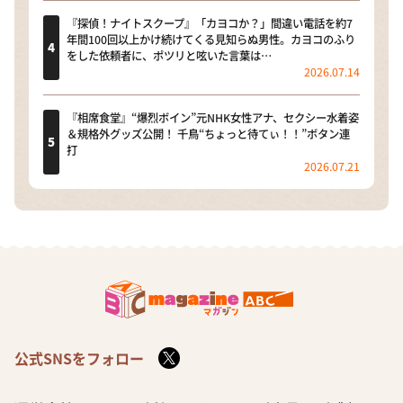
『探偵！ナイトスクープ』「カヨコか？」間違い電話を約7
年間100回以上かけ続けてくる見知らぬ男性。カヨコのふり
をした依頼者に、ポツリと呟いた言葉は…
2026.07.14
『相席食堂』“爆烈ボイン”元NHK女性アナ、セクシー水着姿
＆規格外グッズ公開！ 千鳥“ちょっと待てぃ！！”ボタン連
打
2026.07.21
公式SNSをフォロー