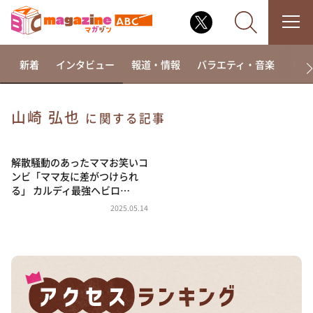
新着
インタビュー
報道・情報
バラエティ・音楽
ドラ
山崎 弘也
に関する記事
なるみ・岡村の過ぎるTV
相席食堂
解散騒動のあったママお笑いコ
ンビ「ママ友に差がつけられ
これ余談なんですけど・・・
る」 カルディ最強ヘビロ…
～人生密着トークバラエティ！～ やすとものいたっ
2025.05.14
て真剣です
探偵！ナイトスクープ
news おかえり
河合＆A.B.C-Z塚田×福井アナ「なんでやねん！？」
（news おかえり）