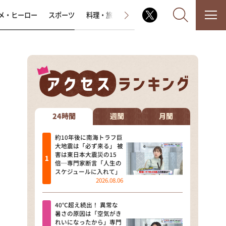
メ・ヒーロー
スポーツ
料理・旅
ラジオ番組
その他
なるみ・岡村の過ぎるTV
相席食堂
24時間
週間
月間
これ余談なんですけど・・・
約10年後に南海トラフ巨
大地震は「必ず来る」 被
害は東日本大震災の15
～人生密着トークバラエティ！
倍…専門家断言「人生の
～ やすとものいたって真剣です
スケジュールに入れて」
2026.08.06
探偵！ナイトスクープ
40℃超え続出！ 異常な
news おかえり
暑さの原因は「空気がき
れいになったから」専門