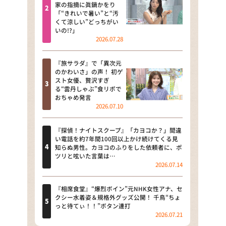
河合＆A.B.C-Z塚田×福井アナ
家の指摘に眞鍋かをり
「“きれいで暑い”と“汚
「なんでやねん！？」（news お
くて涼しい”どっちがい
かえり）
いの!?」
2026.07.28
DAIGOも台所 ～きょうの献立 何
にする？～
『旅サラダ』で「異次元
のかわいさ」の声！ 初ゲ
本日はダイアンなり！シーズン２
スト女優、贅沢すぎ
る“雲丹しゃぶ”食リポで
朝だ！生です旅サラダ
おちゃめ発言
2026.07.10
教えて！ニュースライブ 正義の
ミカタ
『探偵！ナイトスクープ』「カヨコか？」間違
い電話を約7年間100回以上かけ続けてくる見
ＬＩＦＥ～夢のカタチ～
知らぬ男性。カヨコのふりをした依頼者に、ポ
ツリと呟いた言葉は…
2026.07.14
新婚さんいらっしゃい！
ポツンと一軒家
『相席食堂』“爆烈ボイン”元NHK女性アナ、セ
クシー水着姿＆規格外グッズ公開！ 千鳥“ちょ
っと待てぃ！！”ボタン連打
ザキ山小屋本館
2026.07.21