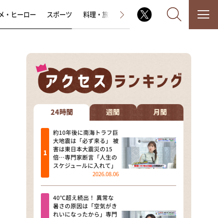
メ・ヒーロー
スポーツ
料理・旅
ラジオ番組
その他
なるみ・岡村の過ぎるTV
相席食堂
24時間
週間
月間
これ余談なんですけど・・・
約10年後に南海トラフ巨
大地震は「必ず来る」 被
害は東日本大震災の15
～人生密着トークバラエティ！
倍…専門家断言「人生の
～ やすとものいたって真剣です
スケジュールに入れて」
2026.08.06
探偵！ナイトスクープ
40℃超え続出！ 異常な
news おかえり
暑さの原因は「空気がき
れいになったから」専門