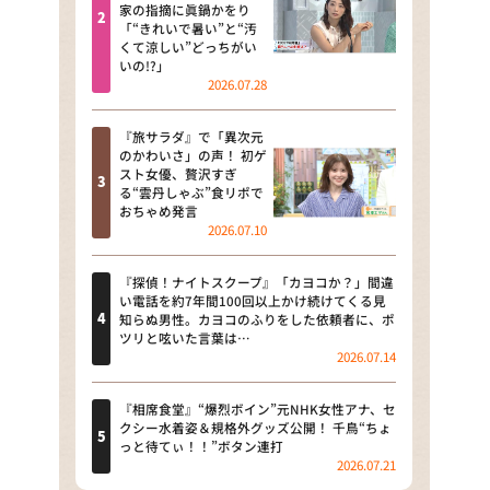
河合＆A.B.C-Z塚田×福井アナ
家の指摘に眞鍋かをり
「“きれいで暑い”と“汚
「なんでやねん！？」（news お
くて涼しい”どっちがい
かえり）
いの!?」
2026.07.28
DAIGOも台所 ～きょうの献立 何
にする？～
『旅サラダ』で「異次元
のかわいさ」の声！ 初ゲ
本日はダイアンなり！シーズン２
スト女優、贅沢すぎ
る“雲丹しゃぶ”食リポで
朝だ！生です旅サラダ
おちゃめ発言
2026.07.10
教えて！ニュースライブ 正義の
ミカタ
『探偵！ナイトスクープ』「カヨコか？」間違
い電話を約7年間100回以上かけ続けてくる見
ＬＩＦＥ～夢のカタチ～
知らぬ男性。カヨコのふりをした依頼者に、ポ
ツリと呟いた言葉は…
2026.07.14
新婚さんいらっしゃい！
ポツンと一軒家
『相席食堂』“爆烈ボイン”元NHK女性アナ、セ
クシー水着姿＆規格外グッズ公開！ 千鳥“ちょ
っと待てぃ！！”ボタン連打
ザキ山小屋本館
2026.07.21