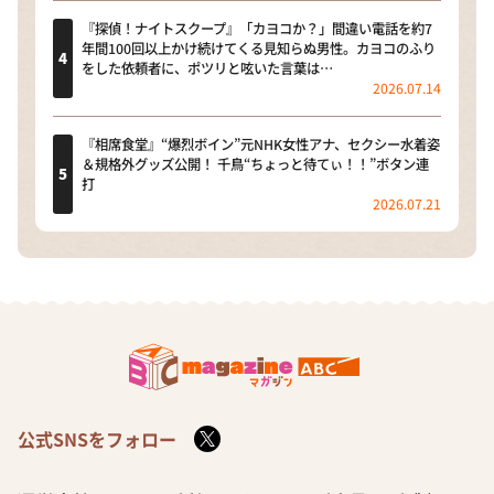
『探偵！ナイトスクープ』「カヨコか？」間違い電話を約7
年間100回以上かけ続けてくる見知らぬ男性。カヨコのふり
をした依頼者に、ポツリと呟いた言葉は…
2026.07.14
『相席食堂』“爆烈ボイン”元NHK女性アナ、セクシー水着姿
＆規格外グッズ公開！ 千鳥“ちょっと待てぃ！！”ボタン連
打
2026.07.21
公式SNSをフォロー