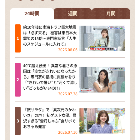
DAIGOも台所 ～きょうの献立 何にする？～
本日はダイアンなり！シーズン２
24時間
週間
月間
朝だ！生です旅サラダ
約10年後に南海トラフ巨大地震
は「必ず来る」 被害は東日本大
教えて！ニュースライブ 正義のミカタ
震災の15倍…専門家断言「人生
のスケジュールに入れて」
ＬＩＦＥ～夢のカタチ～
2026.08.06
新婚さんいらっしゃい！
40℃超え続出！ 異常な暑さの原
ポツンと一軒家
因は「空気がきれいになったか
ら」専門家の指摘に眞鍋かをり
ザキ山小屋本館
「“きれいで暑い”と“汚くて涼し
い”どっちがいいの!?」
ぺこぱのまるスポ
2026.07.28
アナ回覧板
『旅サラダ』で「異次元のかわ
いさ」の声！ 初ゲスト女優、贅
沢すぎる“雲丹しゃぶ”食リポで
おちゃめ発言
2026.07.10