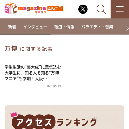
新着
インタビュー
報道・情報
バラエティ・音楽
ドラ
万博
に関する記事
なるみ・岡村の過ぎるTV
相席食堂
学生生活の“集大成”に意気込む
大学生に、知る人ぞ知る“万博
これ余談なんですけど・・・
マニア”も参加！大阪…
～人生密着トークバラエティ！～ やすとものいたっ
2025.05.19
て真剣です
探偵！ナイトスクープ
news おかえり
河合＆A.B.C-Z塚田×福井アナ「なんでやねん！？」
（news おかえり）