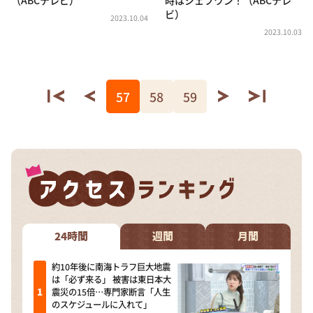
ビ）
2023.10.04
2023.10.03
57
58
59
24時間
週間
月間
約10年後に南海トラフ巨大地震
は「必ず来る」 被害は東日本大
震災の15倍…専門家断言「人生
のスケジュールに入れて」