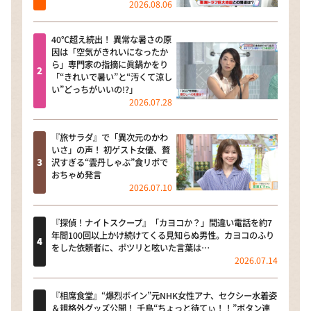
2026.08.06
40℃超え続出！ 異常な暑さの原
因は「空気がきれいになったか
ら」専門家の指摘に眞鍋かをり
「“きれいで暑い”と“汚くて涼し
い”どっちがいいの!?」
2026.07.28
『旅サラダ』で「異次元のかわ
いさ」の声！ 初ゲスト女優、贅
沢すぎる“雲丹しゃぶ”食リポで
おちゃめ発言
2026.07.10
『探偵！ナイトスクープ』「カヨコか？」間違い電話を約7
年間100回以上かけ続けてくる見知らぬ男性。カヨコのふり
をした依頼者に、ポツリと呟いた言葉は…
2026.07.14
『相席食堂』“爆烈ボイン”元NHK女性アナ、セクシー水着姿
＆規格外グッズ公開！ 千鳥“ちょっと待てぃ！！”ボタン連