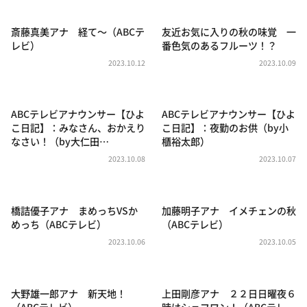
DAIGOも台所 ～きょうの献立 何にする？～
本日はダイアンなり！シーズン２
斎藤真美アナ 経て〜（ABCテ
友近お気に入りの秋の味覚 一
レビ）
番色気のあるフルーツ！？
朝だ！生です旅サラダ
2023.10.12
2023.10.09
教えて！ニュースライブ 正義のミカタ
ＬＩＦＥ～夢のカタチ～
ABCテレビアナウンサー【ひよ
ABCテレビアナウンサー【ひよ
新婚さんいらっしゃい！
こ日記】：みなさん、おかえり
こ日記】：夜勤のお供（by小
なさい！（by大仁田…
櫃裕太郎）
ポツンと一軒家
2023.10.08
2023.10.07
ザキ山小屋本館
ぺこぱのまるスポ
橋詰優子アナ まめっちVSか
加藤明子アナ イメチェンの秋
アナ回覧板
めっち（ABCテレビ）
（ABCテレビ）
2023.10.06
2023.10.05
大野雄一郎アナ 新天地！
上田剛彦アナ ２２日日曜夜６
（ABCテレビ）
時はシェフワン！（ABCテレ