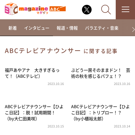
新着
インタビュー
報道・情報
バラエティ・音楽
ドラ
ABCテレビアナウンサー
に関する記事
なるみ・岡村の過ぎるTV
相席食堂
福戸あやアナ 大きすぎるっ
ぶどう一房そのままドン！ 芸
て！（ABCテレビ）
術の秋を感じるパフェ！？
これ余談なんですけど・・・
2023.10.16
2023.10.16
～人生密着トークバラエティ！～ やすとものいたっ
て真剣です
探偵！ナイトスクープ
ABCテレビアナウンサー【ひよ
ABCテレビアナウンサー【ひよ
こ日記】：脱！試用期間！
こ日記】：トリプロー！？
news おかえり
（by大仁田美咲）
（by小櫃裕太郎）
河合＆A.B.C-Z塚田×福井アナ「なんでやねん！？」
（news おかえり）
2023.10.15
2023.10.14