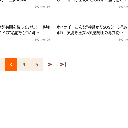
2024.06.30
2024.0
激熱共闘を待っていた！ 最強
オイオイ…こんな“神懸かりSOSシーン”あ
イドの“名前呼び”に沸…
る!? 気高き王女＆鈍感剣士の再共闘…
2024.06.06
2024.0
3
4
5