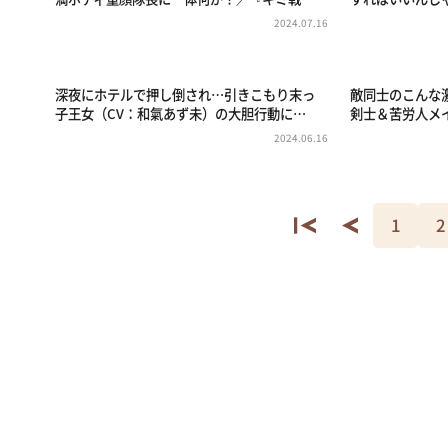
2024.07.16
深夜にホテルで押し倒され…引きこもり末っ
敵同士のこんな
子王女（CV：和氣あず未）の大胆行動に…
剣士＆苦労人メ
2024.06.16
1
2