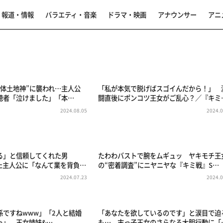
報道・情報
バラエティ・音楽
ドラマ・映画
アナウンサー
アニ
女体土地神”に襲われ…主人公
「私が本気で脱げばスゴイんだから！」 
聴者「泣けました」「本…
闘直後にポンコツ王女がご乱心？／『キミ
2024.08.05
2024.0
る」と信頼してくれた男
たわわバストで腕をムギュッ ヤキモチ王
れた主人公に「なんて業を背負…
の“密着調査”にニヤニヤな『キミ戦』S…
2024.07.23
2024.0
係ですねwww」「2人と結婚
「あなたを欲しているのです」と涙目で迫
ゃ」 王女姉妹&…
も… 末っ子王女のさらなる大胆行動に「