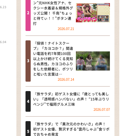
河合＆A.B.C-Z塚田×福井アナ
ン”元NHK女性アナ、セ
6.23
クシー水着姿＆規格外グ
「なんでやねん！？」（news お
ッズ公開！ 千鳥“ちょっ
かえり）
と待てぃ！！”ボタン連
打
DAIGOも台所 ～きょうの献立 何
2026.07.21
にする？～
6.04
『探偵！ナイトスクー
本日はダイアンなり！シーズン２
プ』「カヨコか？」間違
い電話を約7年間100回
朝だ！生です旅サラダ
以上かけ続けてくる見知
らぬ男性。カヨコのふり
をした依頼者に、ポツリ
教えて！ニュースライブ 正義の
と呟いた言葉は…
ミカタ
2026.07.14
ＬＩＦＥ～夢のカタチ～
『旅サラダ』初ゲスト女優に「歳とっても美し
い」「透明感ハンパない」の声！ “15年ぶりリ
新婚さんいらっしゃい！
ベンジ”で福岡グルメ三昧
2026.07.07
ポツンと一軒家
『旅サラダ』で「異次元のかわいさ」の声！
ザキ山小屋本館
初ゲスト女優、贅沢すぎる“雲丹しゃぶ”食リポ
でおちゃめ発言