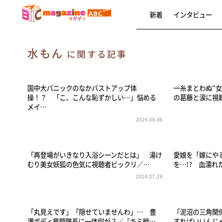
新着
インタビュー
水もん
に関する記事
国中大パニックのなかバストアップ体
一糸まとわぬ“
操！？ 「こ、こんな恥ずかしい…」悩める
の葛藤と涙に視
メイ…
2024.08.06
「再登場がいきなり入浴シーンだとは」 湯け
愛娘を「嫁にや
むり美女妖狐の色気に視聴者ビックリ／…
を…!? 血濡
2024.07.29
「丸見えです」「隠せていませんわ」… 豊
「泥沼の三角関
満ボディ童顔隊長に一体何が？／『キミ戦…
すればいいんじ