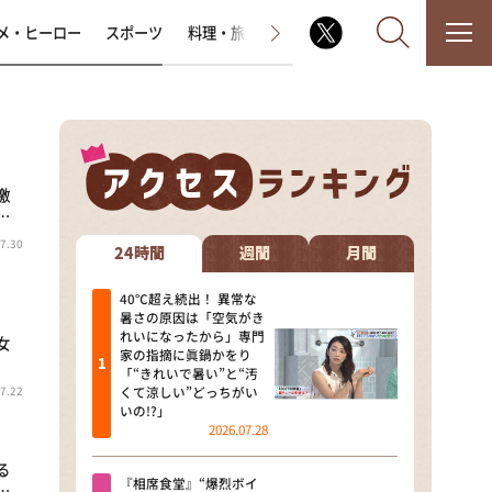
メ・ヒーロー
スポーツ
料理・旅
ラジオ番組
その他
激
なるみ・岡村の過ぎるTV
…
7.30
相席食堂
24時間
週間
月間
これ余談なんですけど・・・
40℃超え続出！ 異常な
暑さの原因は「空気がき
れいになったから」専門
女
～人生密着トークバラエティ！
家の指摘に眞鍋かをり
～ やすとものいたって真剣です
「“きれいで暑い”と“汚
7.22
くて涼しい”どっちがい
探偵！ナイトスクープ
いの!?」
2026.07.28
news おかえり
る
『相席食堂』“爆烈ボイ
…