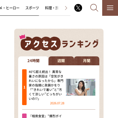
メ・ヒーロー
スポーツ
料理・旅
ラジオ番組
その他
なるみ・岡村の過ぎるTV
相席食堂
24時間
週間
月間
これ余談なんですけど・・・
40℃超え続出！ 異常な
暑さの原因は「空気がき
れいになったから」専門
～人生密着トークバラエティ！
家の指摘に眞鍋かをり
～ やすとものいたって真剣です
「“きれいで暑い”と“汚
くて涼しい”どっちがい
探偵！ナイトスクープ
いの!?」
2026.07.28
news おかえり
『相席食堂』“爆烈ボイ