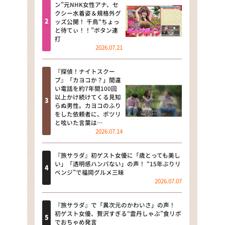
河合＆A.B.C-Z塚田×福井アナ
ン”元NHK女性アナ、セ
クシー水着姿＆規格外グ
「なんでやねん！？」（news お
ッズ公開！ 千鳥“ちょっ
かえり）
と待てぃ！！”ボタン連
打
DAIGOも台所 ～きょうの献立 何
2026.07.21
にする？～
『探偵！ナイトスクー
本日はダイアンなり！シーズン２
プ』「カヨコか？」間違
い電話を約7年間100回
朝だ！生です旅サラダ
以上かけ続けてくる見知
らぬ男性。カヨコのふり
をした依頼者に、ポツリ
教えて！ニュースライブ 正義の
と呟いた言葉は…
ミカタ
2026.07.14
ＬＩＦＥ～夢のカタチ～
『旅サラダ』初ゲスト女優に「歳とっても美し
い」「透明感ハンパない」の声！ “15年ぶりリ
新婚さんいらっしゃい！
ベンジ”で福岡グルメ三昧
2026.07.07
ポツンと一軒家
『旅サラダ』で「異次元のかわいさ」の声！
ザキ山小屋本館
初ゲスト女優、贅沢すぎる“雲丹しゃぶ”食リポ
でおちゃめ発言