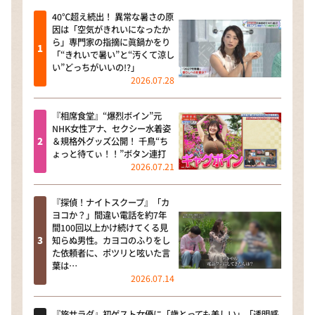
40℃超え続出！ 異常な暑さの原
因は「空気がきれいになったか
ら」専門家の指摘に眞鍋かをり
「“きれいで暑い”と“汚くて涼し
い”どっちがいいの!?」
2026.07.28
『相席食堂』“爆烈ボイン”元
NHK女性アナ、セクシー水着姿
＆規格外グッズ公開！ 千鳥“ち
ょっと待てぃ！！”ボタン連打
2026.07.21
『探偵！ナイトスクープ』「カ
ヨコか？」間違い電話を約7年
間100回以上かけ続けてくる見
知らぬ男性。カヨコのふりをし
た依頼者に、ポツリと呟いた言
葉は…
2026.07.14
『旅サラダ』初ゲスト女優に「歳とっても美しい」「透明感