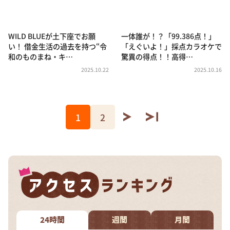
WILD BLUEが土下座でお願
一体誰が！？「99.386点！」
い！ 借金生活の過去を持つ“令
「えぐいよ！」採点カラオケで
和のものまね・キ…
驚異の得点！！高得…
2025.10.22
2025.10.16
1
2
24時間
週間
月間