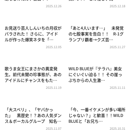
DAIGOも台所 ～きょうの献立 何にする？～
2025.12.26
2025.12.18
本日はダイアンなり！シーズン２
朝だ！生です旅サラダ
お見送り芸人しんいちの月収が
「あと4人います…」 未発覚
教えて！ニュースライブ 正義のミカタ
バラされた！ さらに、アイド
の七股事実を告白！！ R-1グ
ルが作った爆笑ネタを「…
ランプリ覇者→クズ芸…
ＬＩＦＥ～夢のカタチ～
2025.12.05
2025.11.27
新婚さんいらっしゃい！
ポツンと一軒家
歌うま女王にまさかの異変発
WILD BLUEが『テラハ』美女
ザキ山小屋本館
生。前代未聞の珍事態が、あの
にぐいぐい迫る！！ その崖っ
アイドルにチャンスをもた…
ぷちからの人生激…
ぺこぱのまるスポ
2025.11.19
2025.11.11
アナ回覧板
「大スベリ」、「ヤバかっ
「今、一番イケメンが多い場所
た」 黒歴史！？あの人気ダン
じゃない？」と歓喜！！WILD
ス＆ボーカルグループ 知名…
BLUEと「お兄ち…
2025.11.07
2025.10.31