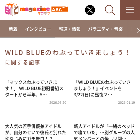
新着
インタビュー
報道・情報
バラエティ・音楽
ドラ
WILD BLUEのわぶっていきましょう！
なるみ・岡村の過ぎるTV
に関する記事
相席食堂
「マックスわぶっていきま
『WILD BLUEのわぶっていき
これ余談なんですけど・・・
す！」 WILD BLUE初冠番組ス
ましょう！』イベントを
～人生密着トークバラエティ！～ やすとものいたっ
タートから半年、5…
3/22(日)に昼夜２…
て真剣です
2026.03.20
2026.01.19
探偵！ナイトスクープ
news おかえり
大人気の若手俳優兼アイドル
新人アイドルが「一緒のベッド
河合＆A.B.C-Z塚田×福井アナ「なんでやねん！？」
（news おかえり）
が、自分のせいで彼氏と別れた
で寝ていた」…別グループの人
幼なじみにガチ告白！？
気メンバーとの怪しい関…