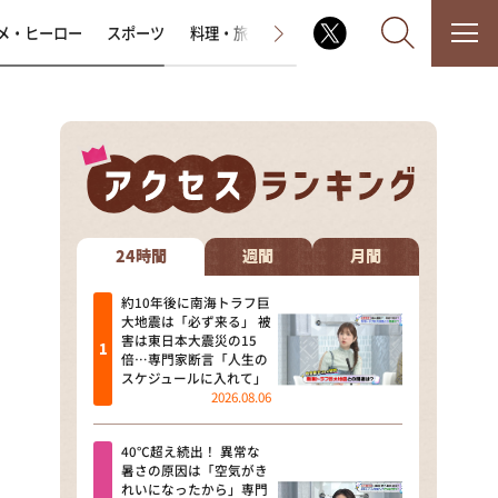
メ・ヒーロー
スポーツ
料理・旅
ラジオ番組
その他
なるみ・岡村の過ぎるTV
相席食堂
24時間
週間
月間
これ余談なんですけど・・・
約10年後に南海トラフ巨
大地震は「必ず来る」 被
害は東日本大震災の15
～人生密着トークバラエティ！
倍…専門家断言「人生の
～ やすとものいたって真剣です
スケジュールに入れて」
2026.08.06
探偵！ナイトスクープ
40℃超え続出！ 異常な
news おかえり
暑さの原因は「空気がき
れいになったから」専門