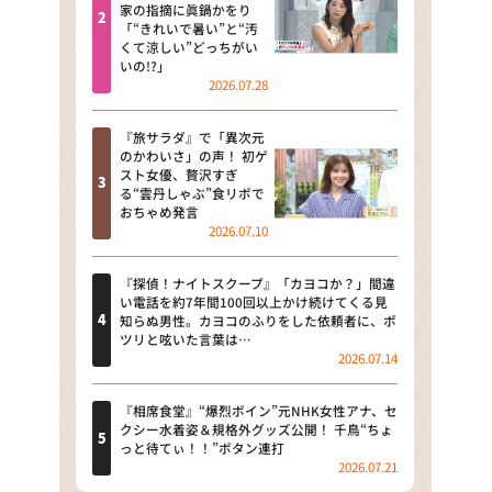
河合＆A.B.C-Z塚田×福井アナ
家の指摘に眞鍋かをり
「“きれいで暑い”と“汚
「なんでやねん！？」（news お
くて涼しい”どっちがい
かえり）
いの!?」
2026.07.28
DAIGOも台所 ～きょうの献立 何
にする？～
『旅サラダ』で「異次元
のかわいさ」の声！ 初ゲ
本日はダイアンなり！シーズン２
スト女優、贅沢すぎ
る“雲丹しゃぶ”食リポで
朝だ！生です旅サラダ
おちゃめ発言
2026.07.10
教えて！ニュースライブ 正義の
ミカタ
『探偵！ナイトスクープ』「カヨコか？」間違
い電話を約7年間100回以上かけ続けてくる見
ＬＩＦＥ～夢のカタチ～
知らぬ男性。カヨコのふりをした依頼者に、ポ
ツリと呟いた言葉は…
2026.07.14
新婚さんいらっしゃい！
ポツンと一軒家
『相席食堂』“爆烈ボイン”元NHK女性アナ、セ
クシー水着姿＆規格外グッズ公開！ 千鳥“ちょ
っと待てぃ！！”ボタン連打
ザキ山小屋本館
2026.07.21