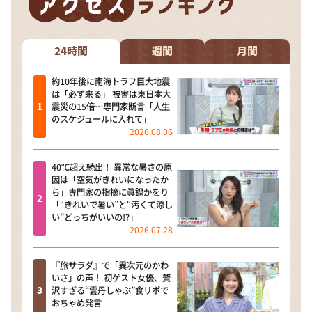
DAIGOも台所 ～きょうの献立 何にする？～
本日はダイアンなり！シーズン２
24時間
週間
月間
朝だ！生です旅サラダ
教えて！ニュースライブ 正義のミカタ
約10年後に南海トラフ巨大地震
は「必ず来る」 被害は東日本大
ＬＩＦＥ～夢のカタチ～
震災の15倍…専門家断言「人生
のスケジュールに入れて」
新婚さんいらっしゃい！
2026.08.06
ポツンと一軒家
40℃超え続出！ 異常な暑さの原
ザキ山小屋本館
因は「空気がきれいになったか
ら」専門家の指摘に眞鍋かをり
ぺこぱのまるスポ
「“きれいで暑い”と“汚くて涼し
い”どっちがいいの!?」
アナ回覧板
2026.07.28
『旅サラダ』で「異次元のかわ
いさ」の声！ 初ゲスト女優、贅
沢すぎる“雲丹しゃぶ”食リポで
おちゃめ発言