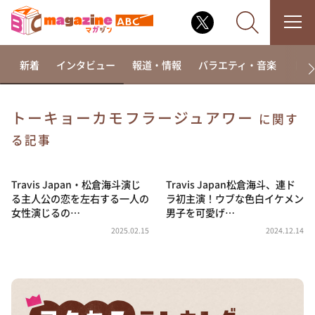
新着
インタビュー
報道・情報
バラエティ・音楽
ドラ
トーキョーカモフラージュアワー
に関す
なるみ・岡村の過ぎるTV
る記事
相席食堂
Travis Japan・松倉海斗演じ
Travis Japan松倉海斗、連ド
これ余談なんですけど・・・
る主人公の恋を左右する一人の
ラ初主演！ウブな色白イケメン
～人生密着トークバラエティ！～ やすとものいたっ
女性演じるの…
男子を可愛げ…
て真剣です
2025.02.15
2024.12.14
探偵！ナイトスクープ
news おかえり
河合＆A.B.C-Z塚田×福井アナ「なんでやねん！？」
（news おかえり）