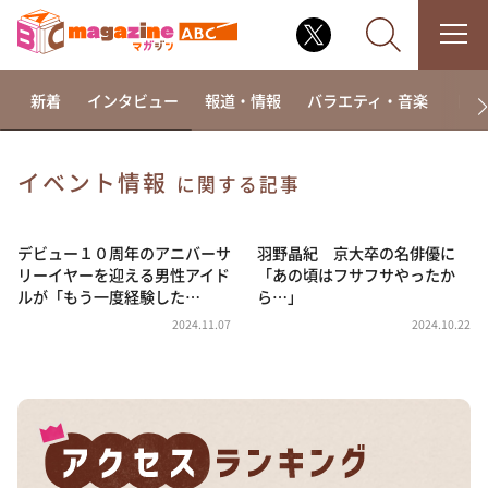
新着
インタビュー
報道・情報
バラエティ・音楽
ドラ
イベント情報
に関する記事
なるみ・岡村の過ぎるTV
相席食堂
デビュー１０周年のアニバーサ
羽野晶紀 京大卒の名俳優に
リーイヤーを迎える男性アイド
「あの頃はフサフサやったか
これ余談なんですけど・・・
ルが「もう一度経験した…
ら…」
～人生密着トークバラエティ！～ やすとものいたっ
2024.11.07
2024.10.22
て真剣です
探偵！ナイトスクープ
news おかえり
河合＆A.B.C-Z塚田×福井アナ「なんでやねん！？」
（news おかえり）