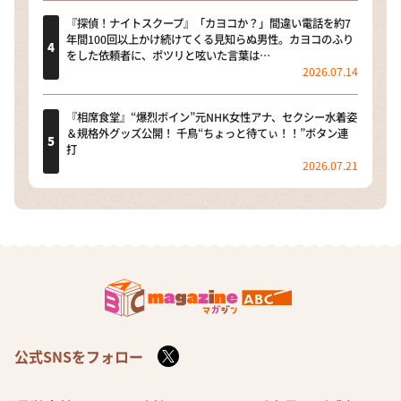
『探偵！ナイトスクープ』「カヨコか？」間違い電話を約7
年間100回以上かけ続けてくる見知らぬ男性。カヨコのふり
をした依頼者に、ポツリと呟いた言葉は…
2026.07.14
『相席食堂』“爆烈ボイン”元NHK女性アナ、セクシー水着姿
＆規格外グッズ公開！ 千鳥“ちょっと待てぃ！！”ボタン連
打
2026.07.21
公式SNSをフォロー