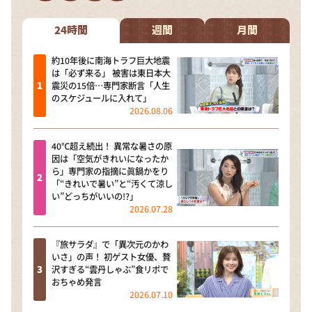
DAIGOも台所 ～きょうの献立 何にする？～
本日はダイアンなり！シーズン２
24時間
週間
月間
朝だ！生です旅サラダ
約10年後に南海トラフ巨大地震
は「必ず来る」 被害は東日本大
教えて！ニュースライブ 正義のミカタ
震災の15倍…専門家断言「人生
のスケジュールに入れて」
ＬＩＦＥ～夢のカタチ～
2026.08.06
新婚さんいらっしゃい！
40℃超え続出！ 異常な暑さの原
ポツンと一軒家
因は「空気がきれいになったか
ら」専門家の指摘に眞鍋かをり
ザキ山小屋本館
「“きれいで暑い”と“汚くて涼し
い”どっちがいいの!?」
ぺこぱのまるスポ
2026.07.28
アナ回覧板
『旅サラダ』で「異次元のかわ
いさ」の声！ 初ゲスト女優、贅
沢すぎる“雲丹しゃぶ”食リポで
おちゃめ発言
2026.07.10