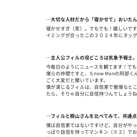
―大切な人材だから「寝かせて」おいた
寝かせすぎ（笑）。でもでも！嬉しいで
イミングが合ったこの２０２４年にタッ
―主人公フィルの役どころは気象予報士
今毎日のようにニュースを観てます！で
僕らの仲間ですと、Ｓnow Manの阿部
ごく大変だと聞いています。
僕が演じるフィルは、自信家で傲慢なと
たら、そりゃ自分に自信持つんでしょう
―フィルと桐山さんを比べてみて、共通
僕は自信家ではないですけど、自分がや
っぱり自信を持ってマンキン（※２）で