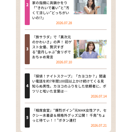
河合＆A.B.C-Z塚田×福井アナ
家の指摘に眞鍋かをり
「“きれいで暑い”と“汚
「なんでやねん！？」（news お
くて涼しい”どっちがい
かえり）
いの!?」
2026.07.28
DAIGOも台所 ～きょうの献立 何
にする？～
『旅サラダ』で「異次元
のかわいさ」の声！ 初ゲ
本日はダイアンなり！シーズン２
スト女優、贅沢すぎ
る“雲丹しゃぶ”食リポで
朝だ！生です旅サラダ
おちゃめ発言
2026.07.10
教えて！ニュースライブ 正義の
ミカタ
『探偵！ナイトスクープ』「カヨコか？」間違
い電話を約7年間100回以上かけ続けてくる見
ＬＩＦＥ～夢のカタチ～
知らぬ男性。カヨコのふりをした依頼者に、ポ
ツリと呟いた言葉は…
2026.07.14
新婚さんいらっしゃい！
ポツンと一軒家
『相席食堂』“爆烈ボイン”元NHK女性アナ、セ
クシー水着姿＆規格外グッズ公開！ 千鳥“ちょ
っと待てぃ！！”ボタン連打
ザキ山小屋本館
2026.07.21