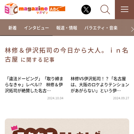
新着
インタビュー
報道・情報
バラエティ・音楽
ドラ
林修＆伊沢拓司の今日から大人。ｉｎ名
古屋
なるみ・岡村の過ぎるTV
に関する記事
相席食堂
「違法ドーピング」「取り締ま
林修VS伊沢拓司！？「名古屋
これ余談なんですけど・・・
らなきゃ」レベル!? 林修＆伊
は、大阪のロケよりテンション
～人生密着トークバラエティ！～ やすとものいたっ
沢拓司が絶賛した名古…
があがらない」という伊…
て真剣です
2024.10.04
2024.09.27
探偵！ナイトスクープ
news おかえり
河合＆A.B.C-Z塚田×福井アナ「なんでやねん！？」
（news おかえり）