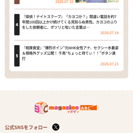
2026.07.10
『探偵！ナイトスクープ』「カヨコか？」間違い電話を約7
年間100回以上かけ続けてくる見知らぬ男性。カヨコのふり
をした依頼者に、ポツリと呟いた言葉は…
2026.07.14
『相席食堂』“爆烈ボイン”元NHK女性アナ、セクシー水着姿
＆規格外グッズ公開！ 千鳥“ちょっと待てぃ！！”ボタン連
打
2026.07.21
公式SNSをフォロー