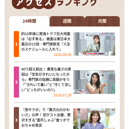
DAIGOも台所 ～きょうの献立 何にする？～
本日はダイアンなり！シーズン２
24時間
週間
月間
朝だ！生です旅サラダ
教えて！ニュースライブ 正義のミカタ
約10年後に南海トラフ巨大地震
は「必ず来る」 被害は東日本大
ＬＩＦＥ～夢のカタチ～
震災の15倍…専門家断言「人生
のスケジュールに入れて」
新婚さんいらっしゃい！
2026.08.06
ポツンと一軒家
40℃超え続出！ 異常な暑さの原
ザキ山小屋本館
因は「空気がきれいになったか
ら」専門家の指摘に眞鍋かをり
ぺこぱのまるスポ
「“きれいで暑い”と“汚くて涼し
い”どっちがいいの!?」
アナ回覧板
2026.07.28
『旅サラダ』で「異次元のかわ
いさ」の声！ 初ゲスト女優、贅
沢すぎる“雲丹しゃぶ”食リポで
おちゃめ発言