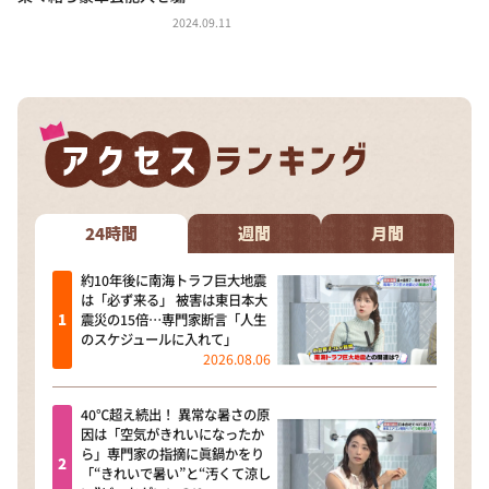
DAIGOも台所 ～きょうの献立 何にする？～
2024.09.11
本日はダイアンなり！シーズン２
朝だ！生です旅サラダ
教えて！ニュースライブ 正義のミカタ
ＬＩＦＥ～夢のカタチ～
新婚さんいらっしゃい！
ポツンと一軒家
24時間
週間
月間
ザキ山小屋本館
約10年後に南海トラフ巨大地震
は「必ず来る」 被害は東日本大
ぺこぱのまるスポ
震災の15倍…専門家断言「人生
のスケジュールに入れて」
アナ回覧板
2026.08.06
40℃超え続出！ 異常な暑さの原
因は「空気がきれいになったか
ら」専門家の指摘に眞鍋かをり
「“きれいで暑い”と“汚くて涼し