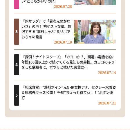
い”どっちがいいの!?」
2026.07.28
『旅サラダ』で「異次元のかわ
いさ」の声！ 初ゲスト女優、贅
沢すぎる“雲丹しゃぶ”食リポで
おちゃめ発言
2026.07.10
『探偵！ナイトスクープ』「カヨコか？」間違い電話を約7
年間100回以上かけ続けてくる見知らぬ男性。カヨコのふり
をした依頼者に、ポツリと呟いた言葉は…
2026.07.14
『相席食堂』“爆烈ボイン”元NHK女性アナ、セクシー水着姿
＆規格外グッズ公開！ 千鳥“ちょっと待てぃ！！”ボタン連
打
2026.07.21