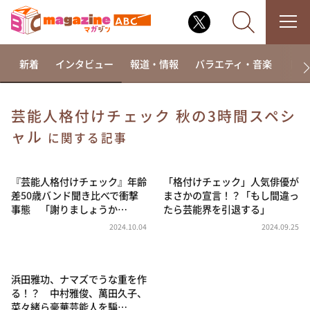
新着
インタビュー
報道・情報
バラエティ・音楽
ドラ
芸能人格付けチェック 秋の3時間スペシ
ャル
なるみ・岡村の過ぎるTV
に関する記事
相席食堂
『芸能人格付けチェック』年齢
「格付けチェック」人気俳優が
これ余談なんですけど・・・
差50歳バンド聞き比べで衝撃
まさかの宣言！？「もし間違っ
～人生密着トークバラエティ！～ やすとものいたっ
事態 「謝りましょうか…
たら芸能界を引退する」
て真剣です
2024.10.04
2024.09.25
探偵！ナイトスクープ
news おかえり
浜田雅功、ナマズでうな重を作
河合＆A.B.C-Z塚田×福井アナ「なんでやねん！？」
（news おかえり）
る！？ 中村雅俊、萬田久子、
菜々緒ら豪華芸能人を騙…