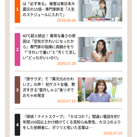
は「必ず来る」 被害は東日本大
震災の15倍…専門家断言「人生
のスケジュールに入れて」
2026.08.06
40℃超え続出！ 異常な暑さの原
因は「空気がきれいになったか
ら」専門家の指摘に眞鍋かをり
「“きれいで暑い”と“汚くて涼し
い”どっちがいいの!?」
2026.07.28
『旅サラダ』で「異次元のかわ
いさ」の声！ 初ゲスト女優、贅
沢すぎる“雲丹しゃぶ”食リポで
おちゃめ発言
2026.07.10
『探偵！ナイトスクープ』「カヨコか？」間違い電話を約7
年間100回以上かけ続けてくる見知らぬ男性。カヨコのふり
をした依頼者に、ポツリと呟いた言葉は…
2026.07.14