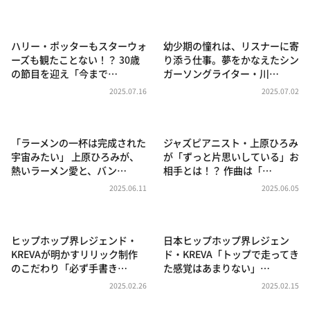
DAIGOも台所 ～きょうの献立 何にする？～
本日はダイアンなり！シーズン２
ハリー・ポッターもスターウォ
幼少期の憧れは、リスナーに寄
朝だ！生です旅サラダ
ーズも観たことない！？ 30歳
り添う仕事。夢をかなえたシン
の節目を迎え「今まで…
ガーソングライター・川…
教えて！ニュースライブ 正義のミカタ
2025.07.16
2025.07.02
ＬＩＦＥ～夢のカタチ～
新婚さんいらっしゃい！
「ラーメンの一杯は完成された
ジャズピアニスト・上原ひろみ
ポツンと一軒家
宇宙みたい」 上原ひろみが、
が「ずっと片思いしている」お
熱いラーメン愛と、バン…
相手とは！？ 作曲は「…
ザキ山小屋本館
2025.06.11
2025.06.05
ぺこぱのまるスポ
アナ回覧板
ヒップホップ界レジェンド・
日本ヒップホップ界レジェン
KREVAが明かすリリック制作
ド・KREVA「トップで走ってき
のこだわり「必ず手書き…
た感覚はあまりない」…
2025.02.26
2025.02.15