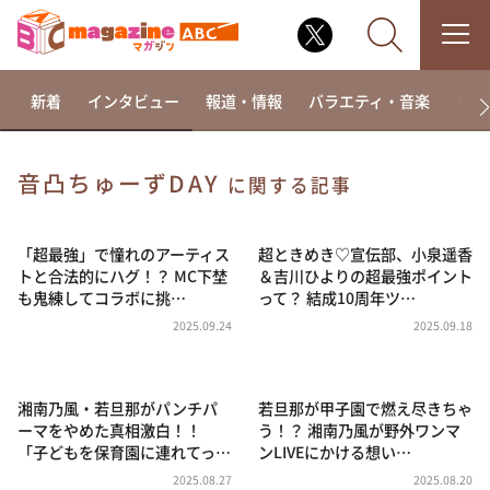
新着
インタビュー
報道・情報
バラエティ・音楽
ドラ
音凸ちゅーずDAY
に関する記事
なるみ・岡村の過ぎるTV
相席食堂
「超最強」で憧れのアーティス
超ときめき♡宣伝部、小泉遥香
トと合法的にハグ！？ MC下埜
＆吉川ひよりの超最強ポイント
これ余談なんですけど・・・
も鬼練してコラボに挑…
って？ 結成10周年ツ…
～人生密着トークバラエティ！～ やすとものいたっ
2025.09.24
2025.09.18
て真剣です
探偵！ナイトスクープ
湘南乃風・若旦那がパンチパ
若旦那が甲子園で燃え尽きちゃ
news おかえり
ーマをやめた真相激白！！
う！？ 湘南乃風が野外ワンマ
河合＆A.B.C-Z塚田×福井アナ「なんでやねん！？」
「子どもを保育園に連れてっ…
ンLIVEにかける想い…
（news おかえり）
2025.08.27
2025.08.20