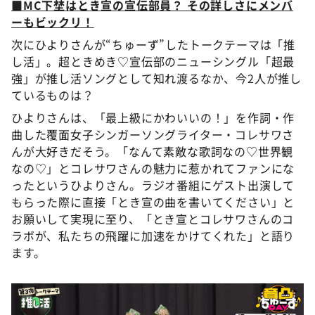
■MC下埜はとき宣の宣伝部員？ その詳しさにメンバ
ーもビックリ！
次にひよりさんが“ちゅーず”したトークテーマは「推
し活」。超ときめき♡宣伝部のニューシングル「超最
強」が推し活ソングとして知れ渡るなか、今2人が推し
ているものは？
ひよりさんは、「最上級にかわいいの！」を作詞・作
曲した覆面女子シンガーソングライター・コレサワさ
んが大好きだそう。「なんて素敵な歌詞なの♡世界観
なの♡」とコレサワさんの魅力に惹かれてファンにな
ったというひよりさん。ラジオ番組にゲスト出演して
もらった際に直接「とき宣の曲を書いてください」と
お願いして実現に至り、「とき宣とコレサワさんのコ
ラボが、私たちの飛躍に加速をかけてくれた」と語り
ます。