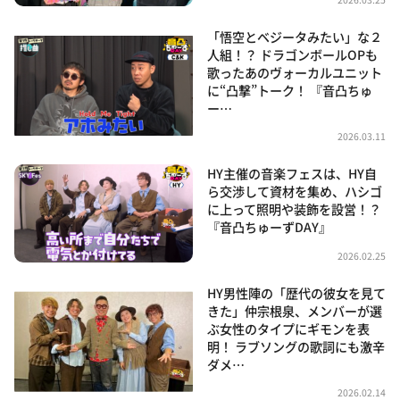
「悟空とベジータみたい」な２
人組！？ ドラゴンボールOPも
歌ったあのヴォーカルユニット
に“凸撃”トーク！ 『音凸ちゅ
ー…
2026.03.11
HY主催の音楽フェスは、HY自
ら交渉して資材を集め、ハシゴ
に上って照明や装飾を設営！？
『音凸ちゅーずDAY』
2026.02.25
HY男性陣の「歴代の彼女を見て
きた」仲宗根泉、メンバーが選
ぶ女性のタイプにギモンを表
明！ ラブソングの歌詞にも激辛
ダメ…
2026.02.14