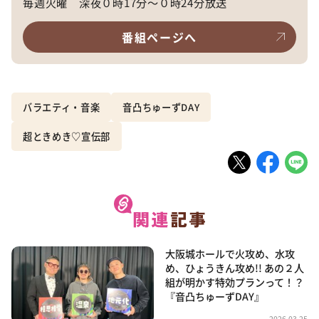
毎週火曜 深夜０時17分～０時24分放送
番組ページへ
バラエティ・音楽
音凸ちゅーずDAY
超ときめき♡宣伝部
大阪城ホールで火攻め、水攻
め、ひょうきん攻め!! あの２人
組が明かす特効プランって！？
『音凸ちゅーずDAY』
2026.03.25