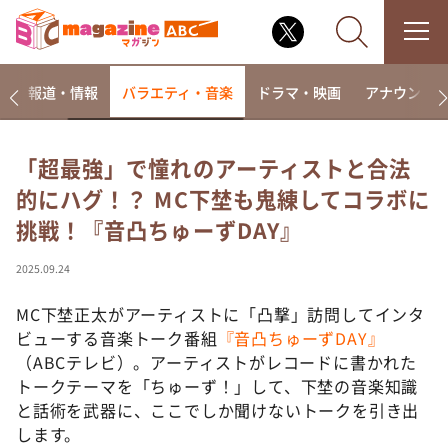
ー
報道・情報
バラエティ・音楽
ドラマ・映画
アナウンサ
「超最強」で憧れのアーティストと合法
的にハグ！？ MC下埜も鬼練してコラボに
なるみ・岡村の過ぎるTV
挑戦！『音凸ちゅーずDAY』
相席食堂
これ余談なんですけど・・・
2025.09.24
～人生密着トークバラエティ！～ やすとものいたっ
て真剣です
MC下埜正太がアーティストに「凸撃」訪問してインタ
ビューする音楽トーク番組
『音凸ちゅーずDAY』
探偵！ナイトスクープ
（ABCテレビ）。アーティストがレコードに書かれた
news おかえり
トークテーマを「ちゅーず！」して、下埜の音楽知識
河合＆A.B.C-Z塚田×福井アナ「なんでやねん！？」
と話術を武器に、ここでしか聞けないトークを引き出
（news おかえり）
します。