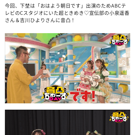
DAIGOも台所 ～きょうの献立 何にする？～
今回、下埜は「おはよう朝日です」出演のためABCテ
レビのCスタジオにいた超ときめき♡宣伝部の小泉遥香
本日はダイアンなり！シーズン２
さん＆吉川ひよりさんに音凸！
朝だ！生です旅サラダ
教えて！ニュースライブ 正義のミカタ
ＬＩＦＥ～夢のカタチ～
新婚さんいらっしゃい！
ポツンと一軒家
ザキ山小屋本館
ぺこぱのまるスポ
アナ回覧板
©ABCテレビ