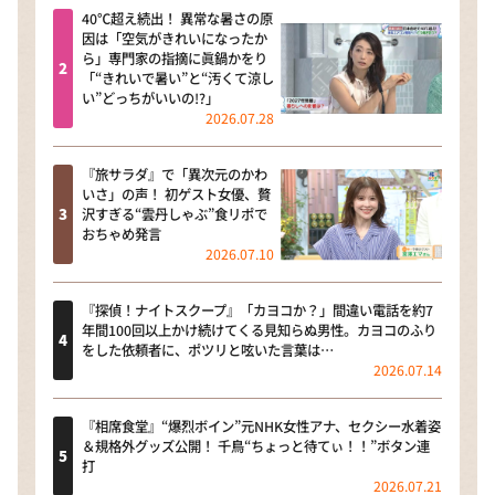
40℃超え続出！ 異常な暑さの原
因は「空気がきれいになったか
ら」専門家の指摘に眞鍋かをり
「“きれいで暑い”と“汚くて涼し
い”どっちがいいの!?」
2026.07.28
『旅サラダ』で「異次元のかわ
いさ」の声！ 初ゲスト女優、贅
沢すぎる“雲丹しゃぶ”食リポで
おちゃめ発言
2026.07.10
『探偵！ナイトスクープ』「カヨコか？」間違い電話を約7
年間100回以上かけ続けてくる見知らぬ男性。カヨコのふり
をした依頼者に、ポツリと呟いた言葉は…
2026.07.14
『相席食堂』“爆烈ボイン”元NHK女性アナ、セクシー水着姿
＆規格外グッズ公開！ 千鳥“ちょっと待てぃ！！”ボタン連
打
2026.07.21