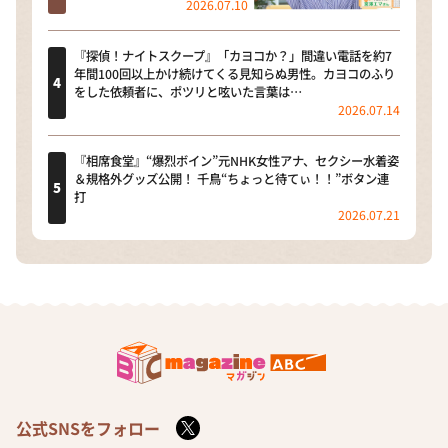
2026.07.10
『探偵！ナイトスクープ』「カヨコか？」間違い電話を約7
年間100回以上かけ続けてくる見知らぬ男性。カヨコのふり
をした依頼者に、ポツリと呟いた言葉は…
2026.07.14
『相席食堂』“爆烈ボイン”元NHK女性アナ、セクシー水着姿
＆規格外グッズ公開！ 千鳥“ちょっと待てぃ！！”ボタン連
打
2026.07.21
公式SNSをフォロー