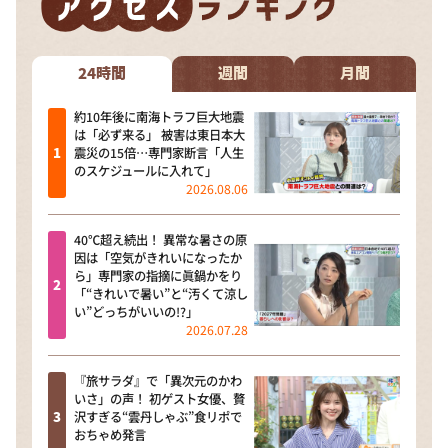
DAIGOも台所 ～きょうの献立 何にする？～
本日はダイアンなり！シーズン２
24時間
週間
月間
朝だ！生です旅サラダ
教えて！ニュースライブ 正義のミカタ
約10年後に南海トラフ巨大地震
は「必ず来る」 被害は東日本大
ＬＩＦＥ～夢のカタチ～
震災の15倍…専門家断言「人生
のスケジュールに入れて」
新婚さんいらっしゃい！
2026.08.06
ポツンと一軒家
40℃超え続出！ 異常な暑さの原
ザキ山小屋本館
因は「空気がきれいになったか
ら」専門家の指摘に眞鍋かをり
ぺこぱのまるスポ
「“きれいで暑い”と“汚くて涼し
い”どっちがいいの!?」
アナ回覧板
2026.07.28
『旅サラダ』で「異次元のかわ
いさ」の声！ 初ゲスト女優、贅
沢すぎる“雲丹しゃぶ”食リポで
おちゃめ発言