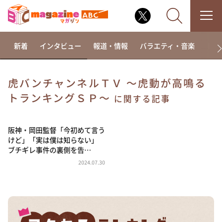
新着
インタビュー
報道・情報
バラエティ・音楽
ドラ
虎バンチャンネルＴＶ ～虎動が高鳴る
トランキングＳＰ～
なるみ・岡村の過ぎるTV
に関する記事
相席食堂
阪神・岡田監督「今初めて言う
これ余談なんですけど・・・
けど」「実は僕は知らない」
～人生密着トークバラエティ！～ やすとものいたっ
ブチギレ事件の裏側を告…
て真剣です
2024.07.30
探偵！ナイトスクープ
news おかえり
河合＆A.B.C-Z塚田×福井アナ「なんでやねん！？」
（news おかえり）