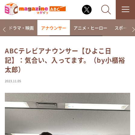
楽
ドラマ・映画
アナウンサー
アニメ・ヒーロー
スポーツ
ABCテレビアナウンサー【ひよこ日
記】：気合い、入ってます。（by小櫃裕
なるみ・岡村の過ぎるTV
太郎）
相席食堂
これ余談なんですけど・・・
2023.11.05
～人生密着トークバラエティ！～ やすとものいたっ
て真剣です
探偵！ナイトスクープ
news おかえり
河合＆A.B.C-Z塚田×福井アナ「なんでやねん！？」
（news おかえり）