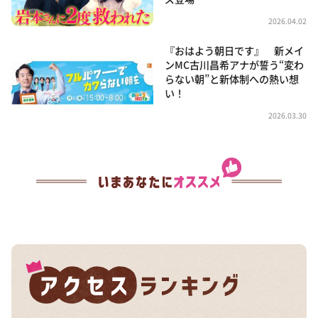
2026.04.02
『おはよう朝日です』 新メイ
ンMC古川昌希アナが誓う“変わ
らない朝”と新体制への熱い想
い！
2026.03.30