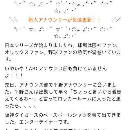
*:・’゜☆。,:*:・’゜☆゜’・:*:,。,:*:・’゜:*:・’゜
☆。,:*:・’
＼＼
新人アナウンサーが毎週更新！！
／／
*:・’゜☆。,:*:・’゜☆゜’・:*:,。,:*:・’゜:*:・’゜
☆。,:*:・’
日本シリーズが始まりましたね。球場は阪神ファン、
オリックスファン、野球ファンの熱気が渦巻いていま
す。
いやいや！ABCアナウンス部も負けていません
よ！！！
先日、アナウンス部で平野アナウンサーに会いまし
た。平野さんは出勤して早々「ちょっと暑いから着替
えてくるわ〜」と言ってロッカールームに入ったと思
ったら、、、、
阪神タイガースのベースボールシャツを着て出てきま
した。エンターテイナーです。