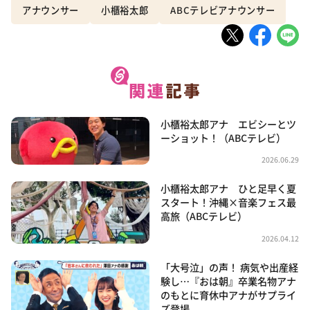
アナウンサー
小櫃裕太郎
ABCテレビアナウンサー
小櫃裕太郎アナ エビシーとツ
ーショット！（ABCテレビ）
2026.06.29
小櫃裕太郎アナ ひと足早く夏
スタート！沖縄×音楽フェス最
高旅（ABCテレビ）
2026.04.12
「大号泣」の声！ 病気や出産経
験し…『おは朝』卒業名物アナ
のもとに育休中アナがサプライ
ズ登場