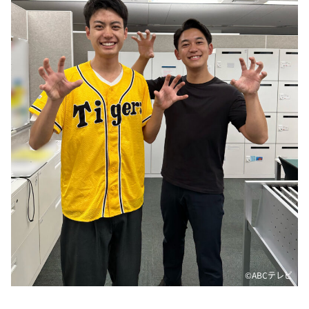
DAIGOも台所 ～きょうの献立 何にする？～
本日はダイアンなり！シーズン２
朝だ！生です旅サラダ
教えて！ニュースライブ 正義のミカタ
ＬＩＦＥ～夢のカタチ～
新婚さんいらっしゃい！
ポツンと一軒家
ザキ山小屋本館
ぺこぱのまるスポ
アナ回覧板
©️ABCテレビ