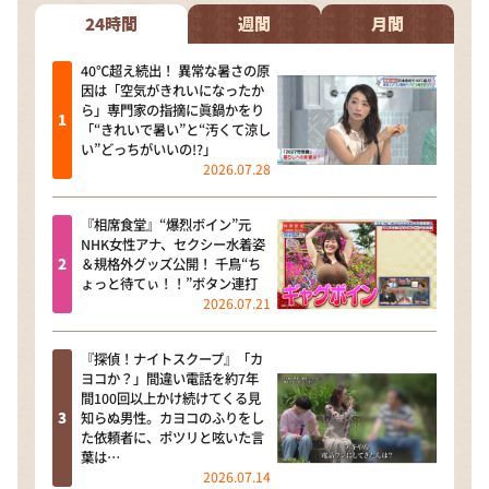
24時間
週間
月間
40℃超え続出！ 異常な暑さの原
因は「空気がきれいになったか
ら」専門家の指摘に眞鍋かをり
「“きれいで暑い”と“汚くて涼し
い”どっちがいいの!?」
2026.07.28
『相席食堂』“爆烈ボイン”元
NHK女性アナ、セクシー水着姿
＆規格外グッズ公開！ 千鳥“ち
ょっと待てぃ！！”ボタン連打
2026.07.21
『探偵！ナイトスクープ』「カ
ヨコか？」間違い電話を約7年
間100回以上かけ続けてくる見
知らぬ男性。カヨコのふりをし
た依頼者に、ポツリと呟いた言
葉は…
2026.07.14