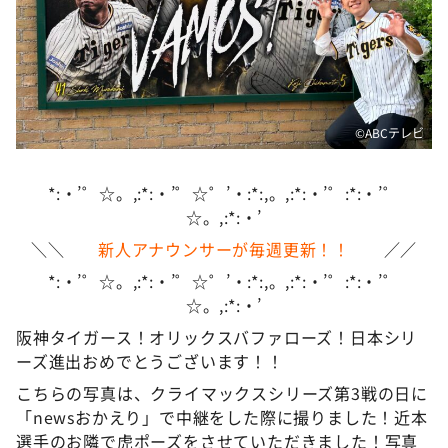
DAIGOも台所 ～きょうの献立 何にする？～
本日はダイアンなり！シーズン２
朝だ！生です旅サラダ
教えて！ニュースライブ 正義のミカタ
©️ABCテレビ
ＬＩＦＥ～夢のカタチ～
新婚さんいらっしゃい！
*:・’゜☆。,:*:・’゜☆゜’・:*:,。,:*:・’゜:*:・’゜
ポツンと一軒家
☆。,:*:・’
＼＼
新人アナウンサーが毎週更新！！
／／
ザキ山小屋本館
*:・’゜☆。,:*:・’゜☆゜’・:*:,。,:*:・’゜:*:・’゜
ぺこぱのまるスポ
☆。,:*:・’
アナ回覧板
阪神タイガース！オリックスバファローズ！日本シリ
ーズ進出おめでとうございます！！
こちらの写真は、クライマックスシリーズ第3戦の日に
「newsおかえり」で中継をした際に撮りました！近本
選手のお隣で虎ポーズをさせていただきました！写真