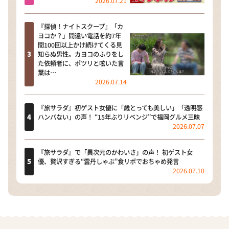
2026.07.21
『探偵！ナイトスクープ』「カ
ヨコか？」間違い電話を約7年
間100回以上かけ続けてくる見
知らぬ男性。カヨコのふりをし
た依頼者に、ポツリと呟いた言
葉は…
2026.07.14
『旅サラダ』初ゲスト女優に「歳とっても美しい」「透明感
ハンパない」の声！ “15年ぶりリベンジ”で福岡グルメ三昧
2026.07.07
『旅サラダ』で「異次元のかわいさ」の声！ 初ゲスト女
優、贅沢すぎる“雲丹しゃぶ”食リポでおちゃめ発言
2026.07.10