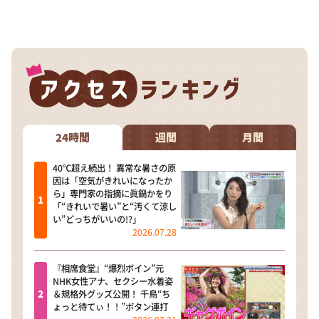
24時間
週間
月間
40℃超え続出！ 異常な暑さの原
因は「空気がきれいになったか
ら」専門家の指摘に眞鍋かをり
「“きれいで暑い”と“汚くて涼し
い”どっちがいいの!?」
2026.07.28
『相席食堂』“爆烈ボイン”元
NHK女性アナ、セクシー水着姿
＆規格外グッズ公開！ 千鳥“ち
ょっと待てぃ！！”ボタン連打