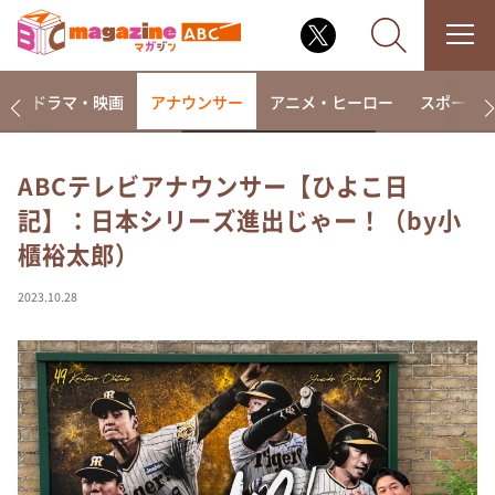
楽
ドラマ・映画
アナウンサー
アニメ・ヒーロー
スポーツ
ABCテレビアナウンサー【ひよこ日
記】：日本シリーズ進出じゃー！（by小
なるみ・岡村の過ぎるTV
櫃裕太郎）
相席食堂
これ余談なんですけど・・・
2023.10.28
～人生密着トークバラエティ！～ やすとものいたっ
て真剣です
探偵！ナイトスクープ
news おかえり
河合＆A.B.C-Z塚田×福井アナ「なんでやねん！？」
（news おかえり）