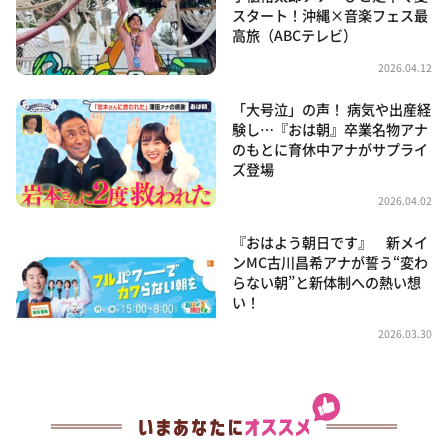
スタート！沖縄×音楽フェス最
高旅（ABCテレビ）
2026.04.12
「大号泣」の声！ 病気や出産経
験し…『おは朝』卒業名物アナ
のもとに育休中アナがサプライ
ズ登場
2026.04.02
『おはよう朝日です』 新メイ
ンMC古川昌希アナが誓う“変わ
らない朝”と新体制への熱い想
い！
2026.03.30