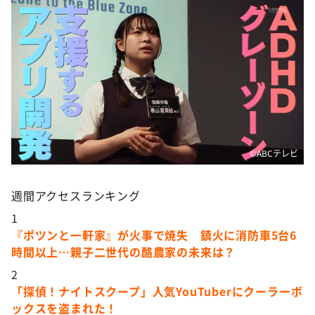
©️ABCテレビ
週間アクセスランキング
1
『ポツンと一軒家』が火事で焼失 鎮火に消防車5台6
時間以上…親子二世代の酪農家の未来は？
2
「探偵！ナイトスクープ」人気YouTuberにクーラーボ
ックスを盗まれた！