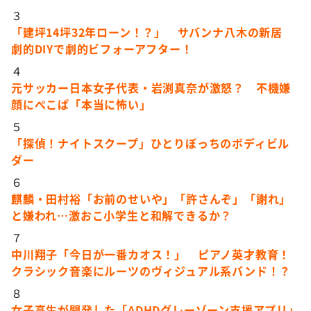
３
「建坪14坪32年ローン！？」 サバンナ八木の新居
劇的DIYで劇的ビフォーアフター！
４
元サッカー日本女子代表・岩渕真奈が激怒？ 不機嫌
顔にぺこぱ「本当に怖い」
５
「探偵！ナイトスクープ」ひとりぼっちのボディビル
ダー
６
麒麟・田村裕「お前のせいや」「許さんぞ」「謝れ」
と嫌われ…激おこ小学生と和解できるか？
７
中川翔子「今日が一番カオス！」 ピアノ英才教育！
クラシック音楽にルーツのヴィジュアル系バンド！？
８
女子高生が開発した「ADHDグレーゾーン支援アプリ」