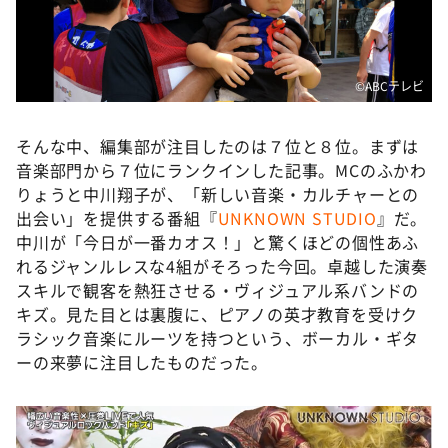
©️ABCテレビ
そんな中、編集部が注目したのは７位と８位。まずは
音楽部門から７位にランクインした記事。MCのふかわ
りょうと中川翔子が、「新しい音楽・カルチャーとの
出会い」を提供する番組『
UNKNOWN STUDIO
』だ。
中川が「今日が一番カオス！」と驚くほどの個性あふ
れるジャンルレスな4組がそろった今回。卓越した演奏
スキルで観客を熱狂させる・ヴィジュアル系バンドの
キズ。見た目とは裏腹に、ピアノの英才教育を受けク
ラシック音楽にルーツを持つという、ボーカル・ギタ
ーの来夢に注目したものだった。