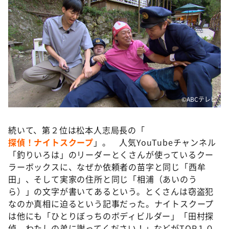
©️ABCテレビ
続いて、第２位は松本人志局長の「
探偵！ナイトスクープ
」。 人気YouTubeチャンネル
「釣りいろは」のリーダーとくさんが使っているクー
ラーボックスに、なぜか依頼者の苗字と同じ「西牟
田」、そして実家の住所と同じ「相浦（あいのう
ら）」の文字が書いてあるという。とくさんは窃盗犯
なのか真相に迫るという記事だった。ナイトスクープ
は他にも「ひとりぼっちのボディビルダー」「田村探
偵、わたしの弟に謝ってください！」などがTOP１０