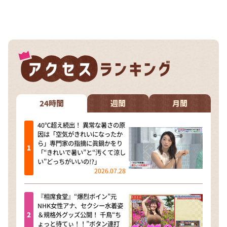
24時間
週間
月間
40℃超え続出！ 異常な暑さの原
因は「空気がきれいになったか
ら」専門家の指摘に眞鍋かをり
「“きれいで暑い”と“汚くて涼し
い”どっちがいいの!?」
2026.07.28
『相席食堂』“爆烈ボイン”元
NHK女性アナ、セクシー水着姿
＆規格外グッズ公開！ 千鳥“ち
ょっと待てぃ！！”ボタン連打