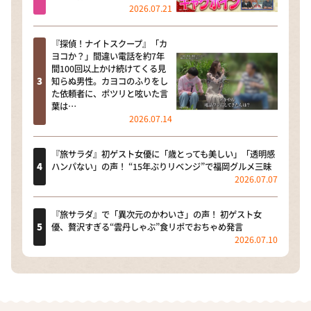
2026.07.21
『探偵！ナイトスクープ』「カ
ヨコか？」間違い電話を約7年
間100回以上かけ続けてくる見
知らぬ男性。カヨコのふりをし
た依頼者に、ポツリと呟いた言
葉は…
2026.07.14
『旅サラダ』初ゲスト女優に「歳とっても美しい」「透明感
ハンパない」の声！ “15年ぶりリベンジ”で福岡グルメ三昧
2026.07.07
『旅サラダ』で「異次元のかわいさ」の声！ 初ゲスト女
優、贅沢すぎる“雲丹しゃぶ”食リポでおちゃめ発言
2026.07.10