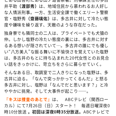
井平助
（渡部秀）
は、地域住民から慕われるお人好し
な人情派刑事。一方、生活安全課で働くエリート警察
官・塩野秀
（齋藤璃佑）
は、多古井に対して冷たい態
度や嫌味を繰り返す、天敵のような存在だった。
独身寮でも隣同士の二人は、プライベートでも犬猿の
仲。しかし塩野の冷たい態度の裏には、多古井に対す
るある想いが隠されていて…。多古井の誰にでも優し
い“八方美人”な振る舞いに不愉快さを覚えていた塩野
は、多古井のもとに持ち込まれた20代女性とのお見合
い話をきっかけに、苛立ちをさらに募らせていく。
そんなある日、取調室で二人きりになった塩野は、多
古井に迫る。「なんで突っかかってくるんだ」と怒る
多古井に対し、塩野は「なんでだと思います？」と冷
ややかに挑発。そして大事件が起こり――。
『キスは捜査のあとで』
は、 ABCテレビ（関西ロー
カル）にて7月26日（日）スタート！ 毎週日曜深夜0
時10分放送
。初回は深夜0時35分放送。
ABCテレビで