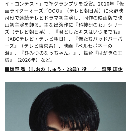
イ・コンテスト」で準グランプリを受賞。2010年『仮
面ライダーオーズ／OOO』（テレビ朝日系）に火野映
司役で連続テレビドラマ初主演し、同作の映画版で映
画初主演を飾る。主な出演作に『科捜研の女』シリー
ズ（テレビ朝日系）、『君としたキスはいつまでも』
（ABCテレビ・テレビ朝日）、『俺たちバッドバーバ
ーズ』（テレビ東京系）、映画『ペルセポネーの
泪』、『ひみつのなっちゃん。』、舞台『はがきの王
様』（2026年）など。
■塩野 秀（しおの しゅう・28歳）役 ／ 齋藤 璃佑