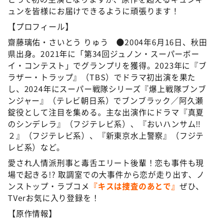
ュンを皆様にお届けできるように頑張ります！
【プロフィール】
齋藤璃佑・さいとう りゅう ●2004年6月16日、秋田
県出身。2021年に「第34回ジュノン・スーパーボー
イ・コンテスト」でグランプリを獲得。2023年に『ブ
ラザー・トラップ』（TBS）でドラマ初出演を果た
し、2024年にスーパー戦隊シリーズ『爆上戦隊ブンブ
ンジャー』（テレビ朝日系）でブンブラック／阿久瀬
錠役として注目を集める。主な出演作にドラマ『真夏
のシンデレラ』（フジテレビ系）、『おいハンサム‼
２』（フジテレビ系）、『新東京水上警察』（フジテ
レビ系）など。
愛され人情派刑事と毒舌エリート後輩！恋も事件も現
場で起きる!? 取調室での大事件から恋が走り出す、ノ
ンストップ・ラブコメ
『キスは捜査のあとで』
ぜひ、
TVerお気に入り登録を！
【原作情報】