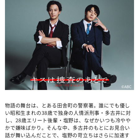
DAIGOも台所 ～きょうの献立 何にする？～
本日はダイアンなり！シーズン２
朝だ！生です旅サラダ
教えて！ニュースライブ 正義のミカタ
ＬＩＦＥ～夢のカタチ～
新婚さんいらっしゃい！
ポツンと一軒家
ザキ山小屋本館
©️ABC
ぺこぱのまるスポ
アナ回覧板
物語の舞台は、とある田舎町の警察署。誰にでも優し
い昭和生まれの38歳で独身の人情派刑事・多古井に対
し、28歳エリート後輩・塩野は、なぜかいつも冷やや
かで嫌味ばかり。そんな中、多古井のもとにお見合い
話が舞い込んだことで、塩野の苛立ちはさらに加速す