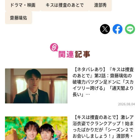
ドラマ・映画
キスは捜査のあとで
渡部秀
齋藤璃佑
【ネタバレあり】『キスは捜査
のあとで』第2話：齋藤璃佑の
破壊力バツグン足ドンに「スカ
イツリー跨げる」「通天閣より
長い」…
2026.08.04
【キスは捜査のあとで】激レア
浴衣姿でクランクアップ！始ま
ったばかりだが「シーズン２で
お会いしましょう！」渡部秀・