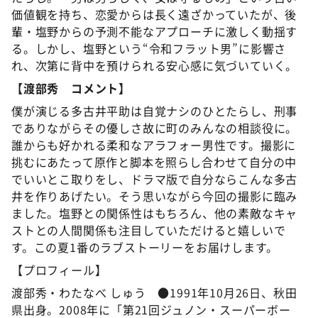
価値観を持ち、恋愛からは長く遠ざかっていたが、後
輩・塩野からの予測不能なアプローチに激しく動揺す
る。しかし、塩野という“令和フラット男”に影響さ
れ、次第に背中を預けられる安心感に気づいていく。
【渡部秀 コメント】
僕が演じる多古井平助は自覚ナシのひとたらし、刑事
でありながらその優しさ故に町のみんなの相談役に。
誰からも好かれる柔和なアラフォー男性です。撮影に
挑むにあたって原作と脚本を照らし合わせて自分の中
でいいとこ取りをし、ドラマ版で自分ならこんな多古
井を作りあげたい。そう思いながら今回の撮影に臨み
ました。塩野との関係性はもちろん、他の素敵なキャ
ストとの人間関係も注目していただけると嬉しいで
す。この夏1番のラブストーリーをお届けします。
【プロフィール】
渡部秀・わたなべ しゅう ●1991年10月26日、秋田
県出身。2008年に「第21回ジュノン・スーパーボー