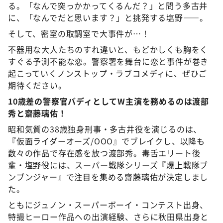
る。「なんで突っかかってくるんだ？」と問う多古井
に、「なんでだと思います？」と挑発する塩野――。
そして、密室の取調室で大事件が…！
不器用な大人たちのすれ違いと、もどかしくも胸をく
すぐる予測不能な恋。警察署を舞台に恋と事件が巻き
起こっていくノンストップ・ラブコメディに、ぜひご
期待ください。
10歳差の警察官バディとしてW主演を務めるのは渡部
秀と齋藤璃佑！
昭和気質の38歳独身刑事・多古井役を演じるのは、
『仮面ライダーオーズ/OOO』でブレイクし、以降も
数々の作品で存在感を放つ渡部秀。毒舌エリート後
輩・塩野役には、スーパー戦隊シリーズ『爆上戦隊ブ
ンブンジャー』で注目を集める齋藤璃佑が決定しまし
た。
ともにジュノン・スーパーボーイ・コンテスト出身、
特撮ヒーロー作品への出演経験、さらに秋田県出身と