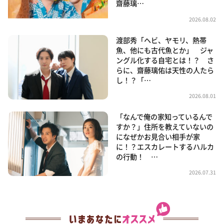
齋藤璃…
2026.08.02
渡部秀「ヘビ、ヤモリ、熱帯
魚、他にも古代魚とか」 ジャ
ングル化する自宅とは！？ さ
らに、齋藤璃佑は天性の人たら
し！？「…
2026.08.01
「なんで俺の家知っているんで
すか？」住所を教えていないの
になぜかお見合い相手が家
に！？エスカレートするハルカ
の行動！ …
2026.07.31