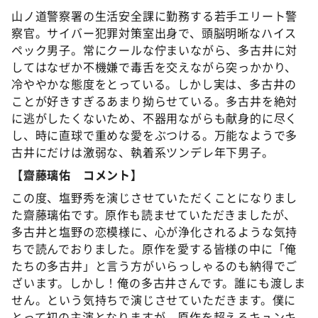
山ノ道警察署の生活安全課に勤務する若手エリート警
察官。サイバー犯罪対策室出身で、頭脳明晰なハイス
ペック男子。常にクールな佇まいながら、多古井に対
してはなぜか不機嫌で毒舌を交えながら突っかかり、
冷ややかな態度をとっている。しかし実は、多古井の
ことが好きすぎるあまり拗らせている。多古井を絶対
に逃がしたくないため、不器用ながらも献身的に尽く
し、時に直球で重めな愛をぶつける。万能なようで多
古井にだけは激弱な、執着系ツンデレ年下男子。
【齋藤璃佑 コメント】
この度、塩野秀を演じさせていただくことになりまし
た齋藤璃佑です。原作も読ませていただきましたが、
多古井と塩野の恋模様に、心が浄化されるような気持
ちで読んでおりました。原作を愛する皆様の中に「俺
たちの多古井」と言う方がいらっしゃるのも納得でご
ざいます。しかし！俺の多古井さんです。誰にも渡しま
せん。という気持ちで演じさせていただきます。僕に
とって初の主演となりますが、原作を超えるキュンキ