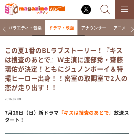
報
バラエティ・音楽
ドラマ・映画
アナウンサー
アニメ・
この夏1番のBLラブストーリー！『キス
は捜査のあとで』Ｗ主演に渡部秀・齋藤
なるみ・岡村の過ぎるTV
璃佑が決定！ともにジュノンボーイ＆特
相席食堂
撮ヒーロー出身！！密室の取調室で2人の
これ余談なんですけど・・・
恋が走り出す！！
～人生密着トークバラエティ！～ やすとものいたっ
て真剣です
2026.07.08
探偵！ナイトスクープ
7月26日（日）新ドラマ
『キスは捜査のあとで』
放送ス
news おかえり
タート！
河合＆A.B.C-Z塚田×福井アナ「なんでやねん！？」
（news おかえり）