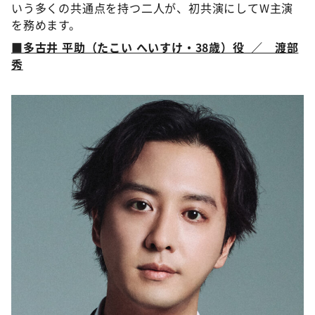
いう多くの共通点を持つ二人が、初共演にしてW主演
を務めます。
■多古井 平助（たこい へいすけ・38歳）役 ／ 渡部
秀