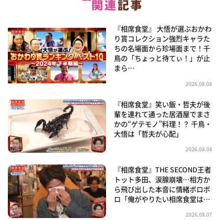
『相席食堂』 大悟が選ぶおかわ
り賞コレクション強烈キャラた
ちの名場面から珍場面まで！千
鳥の「ちょっと待てぃ！」が止
まら…
2026.08.08
『相席食堂』笑い飯・哲夫が後
輩を連れて通った居酒屋でまさ
かの“ゲテモノ”料理！？ 千鳥・
大悟は「哲夫が心配」
2026.08.08
『相席食堂』THE SECOND王者
トット多田、涙腺崩壊…相方か
ら飛び出した本音に情緒ボロボ
ロ「俺がやりたい相席食堂は…
2026.08.07