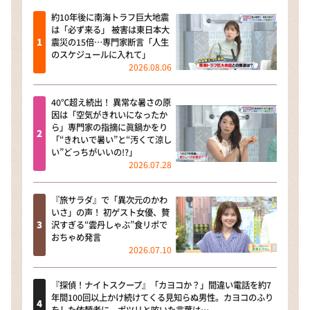
約10年後に南海トラフ巨大地震
は「必ず来る」 被害は東日本大
震災の15倍…専門家断言「人生
のスケジュールに入れて」
2026.08.06
40℃超え続出！ 異常な暑さの原
因は「空気がきれいになったか
ら」専門家の指摘に眞鍋かをり
「“きれいで暑い”と“汚くて涼し
い”どっちがいいの!?」
2026.07.28
『旅サラダ』で「異次元のかわ
いさ」の声！ 初ゲスト女優、贅
沢すぎる“雲丹しゃぶ”食リポで
おちゃめ発言
2026.07.10
『探偵！ナイトスクープ』「カヨコか？」間違い電話を約7
年間100回以上かけ続けてくる見知らぬ男性。カヨコのふり
をした依頼者に、ポツリと呟いた言葉は…