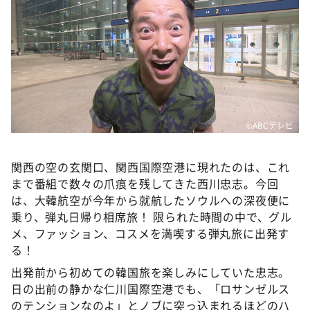
DAIGOも台所 ～きょうの献立 何にする？～
本日はダイアンなり！シーズン２
朝だ！生です旅サラダ
教えて！ニュースライブ 正義のミカタ
ＬＩＦＥ～夢のカタチ～
新婚さんいらっしゃい！
©ABCテレビ
ポツンと一軒家
関西の空の玄関口、関西国際空港に現れたのは、これ
ザキ山小屋本館
まで番組で数々の爪痕を残してきた西川忠志。今回
ぺこぱのまるスポ
は、大韓航空が今年から就航したソウルへの深夜便に
乗り、弾丸日帰り相席旅！ 限られた時間の中で、グル
アナ回覧板
メ、ファッション、コスメを満喫する弾丸旅に出発す
る！
出発前から初めての韓国旅を楽しみにしていた忠志。
日の出前の静かな仁川国際空港でも、「ロサンゼルス
のテンションなのよ」とノブに突っ込まれるほどのハ