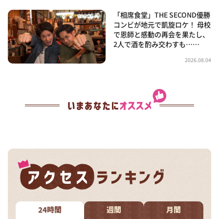
「相席食堂」THE SECOND優勝
コンビが地元で凱旋ロケ！ 母校
で恩師と感動の再会を果たし、
2人で酒を酌み交わすも……
2026.08.04
24時間
週間
月間