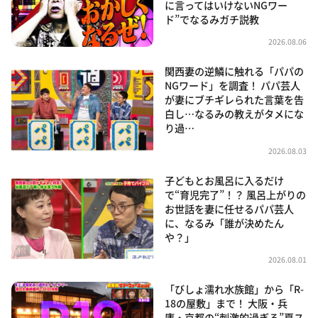
に言ってはいけないNGワー
ド”でなるみガチ説教
2026.08.06
関西妻の逆鱗に触れる「パパの
NGワード」を調査！ パパ芸人
が妻にブチギレられた言葉を告
白し…なるみの教えがタメにな
り過…
2026.08.03
子どもとお風呂に入るだけ
で“育児完了”！？ 風呂上がりの
お世話を妻に任せるパパ芸人
に、なるみ「誰が決めたん
や？」
2026.08.01
「びしょ濡れ水族館」から「R-
18の屋敷」まで！ 大阪・兵
庫・京都の“刺激的過ぎる”夏ス