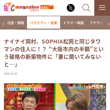
ー
報道・情報
バラエティ・音楽
ドラマ・映画
アナウンサ
ナイナイ岡村、SOPHIA松岡と同じタワ
マンの住人に！？ “大阪市内の半額”とい
なるみ・岡村の過ぎるTV
う破格の新築物件に「妻に聞いてみない
相席食堂
と…」
これ余談なんですけど・・・
～人生密着トークバラエティ！～ やすとものいたっ
2026.07.02
て真剣です
探偵！ナイトスクープ
news おかえり
河合＆A.B.C-Z塚田×福井アナ「なんでやねん！？」
（news おかえり）