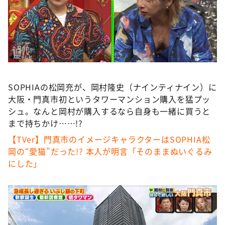
DAIGOも台所 ～きょうの献立 何にする？～
本日はダイアンなり！シーズン２
朝だ！生です旅サラダ
教えて！ニュースライブ 正義のミカタ
ＬＩＦＥ～夢のカタチ～
SOPHIAの松岡充が、岡村隆史（ナインティナイン）に
新婚さんいらっしゃい！
大阪・門真市初というタワーマンション購入を猛プッ
ポツンと一軒家
シュ。なんと岡村が購入するなら自身も一緒に買うと
まで持ちかけ……!?
ザキ山小屋本館
【TVer】門真市のイメージキャラクターはSOPHIA松
ぺこぱのまるスポ
岡の“愛猫”だった!? 本人が明言「そのままぬいぐるみ
アナ回覧板
にした」