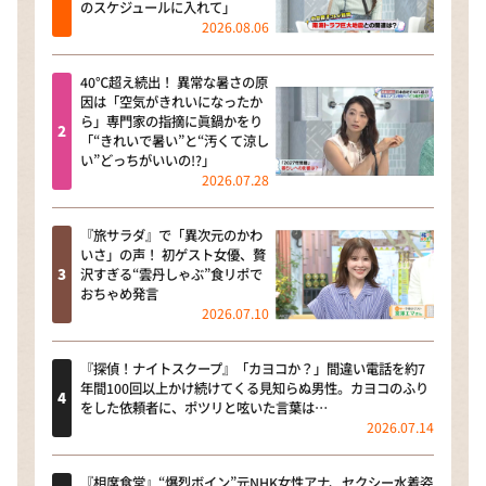
のスケジュールに入れて」
2026.08.06
40℃超え続出！ 異常な暑さの原
因は「空気がきれいになったか
ら」専門家の指摘に眞鍋かをり
「“きれいで暑い”と“汚くて涼し
い”どっちがいいの!?」
2026.07.28
『旅サラダ』で「異次元のかわ
いさ」の声！ 初ゲスト女優、贅
沢すぎる“雲丹しゃぶ”食リポで
おちゃめ発言
2026.07.10
『探偵！ナイトスクープ』「カヨコか？」間違い電話を約7
年間100回以上かけ続けてくる見知らぬ男性。カヨコのふり
をした依頼者に、ポツリと呟いた言葉は…
2026.07.14
『相席食堂』“爆烈ボイン”元NHK女性アナ、セクシー水着姿