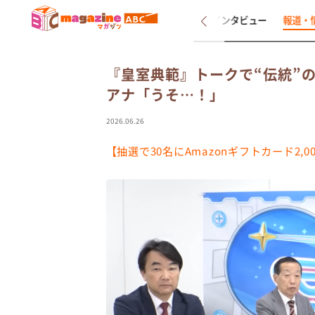
新着
インタビュー
報道・
『皇室典範』トークで“伝統”
アナ「うそ…！」
2026.06.26
【抽選で30名にAmazonギフトカード2