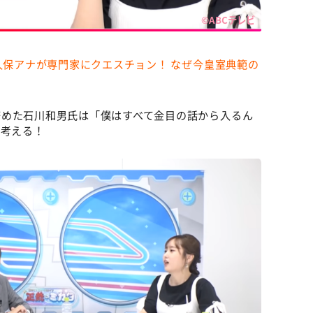
©ABCテレビ
久保アナが専門家にクエスチョン！ なぜ今皇室典範の
務めた石川和男氏は「僕はすべて金目の話から入るん
を考える！