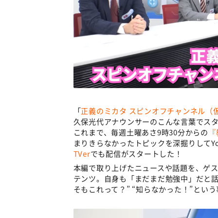
「
正義のミカタ スピンオフチャンネル（
久保光代アナウンサーのこんな言葉でス
これまで、毎週土曜あさ9時30分からの
『
まりきらなかったトピックを深掘りしてYo
TVer
でも配信がスタートした！
本編で取り上げたニュースや話題を、ゲ
テンツ。自身も「まだまだ勉強中」だと話
そもこれって？” “知らなかった！”とい