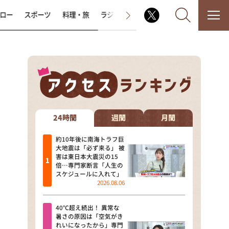
ロー
スポーツ
料理・旅
ラジオ番組
その他
なるみ・岡村の過ぎるTV
相席食堂
24時間
週間
月間
これ余談なんですけど・・・
約10年後に南海トラフ巨
大地震は「必ず来る」 被
害は東日本大震災の15
～人生密着トークバラエティ！
倍…専門家断言「人生の
～ やすとものいたって真剣です
スケジュールに入れて」
2026.08.06
探偵！ナイトスクープ
40℃超え続出！ 異常な
news おかえり
暑さの原因は「空気がき
れいになったから」専門