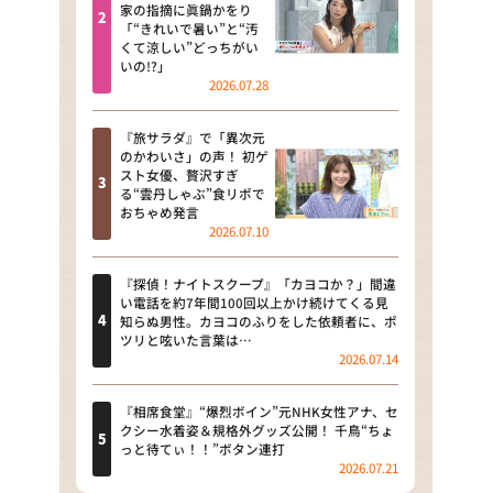
河合＆A.B.C-Z塚田×福井アナ
家の指摘に眞鍋かをり
「“きれいで暑い”と“汚
「なんでやねん！？」（news お
くて涼しい”どっちがい
かえり）
いの!?」
2026.07.28
DAIGOも台所 ～きょうの献立 何
にする？～
『旅サラダ』で「異次元
のかわいさ」の声！ 初ゲ
本日はダイアンなり！シーズン２
スト女優、贅沢すぎ
る“雲丹しゃぶ”食リポで
朝だ！生です旅サラダ
おちゃめ発言
2026.07.10
教えて！ニュースライブ 正義の
ミカタ
『探偵！ナイトスクープ』「カヨコか？」間違
い電話を約7年間100回以上かけ続けてくる見
ＬＩＦＥ～夢のカタチ～
知らぬ男性。カヨコのふりをした依頼者に、ポ
ツリと呟いた言葉は…
2026.07.14
新婚さんいらっしゃい！
ポツンと一軒家
『相席食堂』“爆烈ボイン”元NHK女性アナ、セ
クシー水着姿＆規格外グッズ公開！ 千鳥“ちょ
っと待てぃ！！”ボタン連打
ザキ山小屋本館
2026.07.21