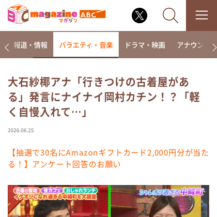
ー
報道・情報
バラエティ・音楽
ドラマ・映画
アナウンサ
大石紗椰アナ「行きつけの古着屋があ
る」発言にナイナイ岡村カチン！？「軽
なるみ・岡村の過ぎるTV
く自慢入れて…」
相席食堂
これ余談なんですけど・・・
2026.06.25
～人生密着トークバラエティ！～ やすとものいたっ
て真剣です
【抽選で30名にAmazonギフトカード2,000円分が当た
る！】アンケート回答のお願い
探偵！ナイトスクープ
news おかえり
河合＆A.B.C-Z塚田×福井アナ「なんでやねん！？」
（news おかえり）