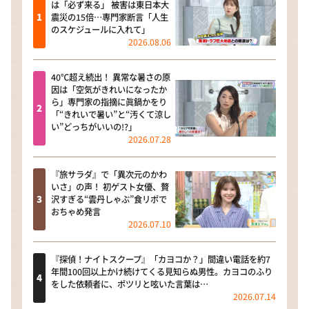
は「必ず来る」 被害は東日本大
震災の15倍…専門家断言「人生
のスケジュールに入れて」
2026.08.06
40℃超え続出！ 異常な暑さの原
因は「空気がきれいになったか
ら」専門家の指摘に眞鍋かをり
「“きれいで暑い”と“汚くて涼し
い”どっちがいいの!?」
2026.07.28
『旅サラダ』で「異次元のかわ
いさ」の声！ 初ゲスト女優、贅
沢すぎる“雲丹しゃぶ”食リポで
おちゃめ発言
2026.07.10
『探偵！ナイトスクープ』「カヨコか？」間違い電話を約7
年間100回以上かけ続けてくる見知らぬ男性。カヨコのふり
をした依頼者に、ポツリと呟いた言葉は…
2026.07.14