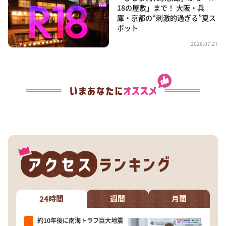
18の屋敷」まで！ 大阪・兵
庫・京都の“刺激的過ぎる”夏ス
ポット
2026.07.27
24時間
週間
月間
約10年後に南海トラフ巨大地震