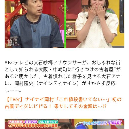
DAIGOも台所 ～きょうの献立 何にする？～
本日はダイアンなり！シーズン２
朝だ！生です旅サラダ
教えて！ニュースライブ 正義のミカタ
ＬＩＦＥ～夢のカタチ～
新婚さんいらっしゃい！
ABCテレビの大石紗椰アナウンサーが、おしゃれな街
ポツンと一軒家
として知られる大阪・中崎町に“行きつけの古着屋”が
ザキ山小屋本館
あると明かした。古着慣れした様子を見せる大石アナ
ぺこぱのまるスポ
に、岡村隆史（ナインティナイン）がすかさず反応
し……。
アナ回覧板
【TVer】ナイナイ岡村「これ値段書いてない…」初の
古着ディグにビビる！ 果たしてその金額は…!?