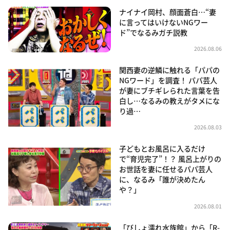
ナイナイ岡村、顔面蒼白…“妻
に言ってはいけないNGワー
ド”でなるみガチ説教
2026.08.06
関西妻の逆鱗に触れる「パパの
NGワード」を調査！ パパ芸人
が妻にブチギレられた言葉を告
白し…なるみの教えがタメにな
り過…
2026.08.03
子どもとお風呂に入るだけ
で“育児完了”！？ 風呂上がりの
お世話を妻に任せるパパ芸人
に、なるみ「誰が決めたん
や？」
2026.08.01
「びしょ濡れ水族館」から「R-