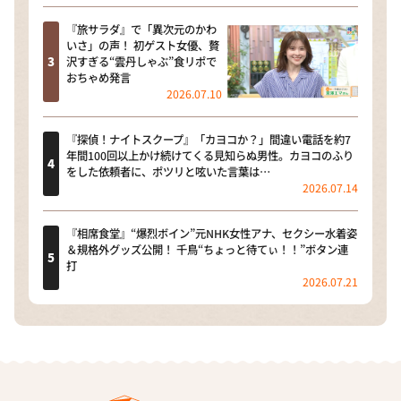
『旅サラダ』で「異次元のかわ
いさ」の声！ 初ゲスト女優、贅
沢すぎる“雲丹しゃぶ”食リポで
おちゃめ発言
2026.07.10
『探偵！ナイトスクープ』「カヨコか？」間違い電話を約7
年間100回以上かけ続けてくる見知らぬ男性。カヨコのふり
をした依頼者に、ポツリと呟いた言葉は…
2026.07.14
『相席食堂』“爆烈ボイン”元NHK女性アナ、セクシー水着姿
＆規格外グッズ公開！ 千鳥“ちょっと待てぃ！！”ボタン連
打
2026.07.21