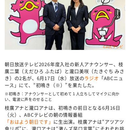
DAIGOも台所 ～きょうの献立 何にする？～
本日はダイアンなり！シーズン２
朝だ！生です旅サラダ
教えて！ニュースライブ 正義のミカタ
ＬＩＦＥ～夢のカタチ～
©ABCテレビ
新婚さんいらっしゃい！
ポツンと一軒家
朝日放送テレビ2026年度入社の新人アナウンサー、枝
廣二葉（えだひろ ふたば）と瀧口美咲（たきぐち みさ
ザキ山小屋本館
き）の2名が、6月17日（水）放送の
ラジオ
「ABCニュ
ぺこぱのまるスポ
ース」にて、“初鳴き（※）”を果たした。
アナ回覧板
※初鳴き：アナウンサーとして初めて１人立ちしてマイクに向か
い、電波に声をのせること
枝廣アナと瀧口アナは、初鳴きの前日となる6月16日
（火）、ABCテレビの朝の情報番組
「おはよう朝日です」
に生出演。枝廣アナは“アツアツ
食リポ”に、瀧口アナは“激ムズ早口言葉”にそれぞれ挑