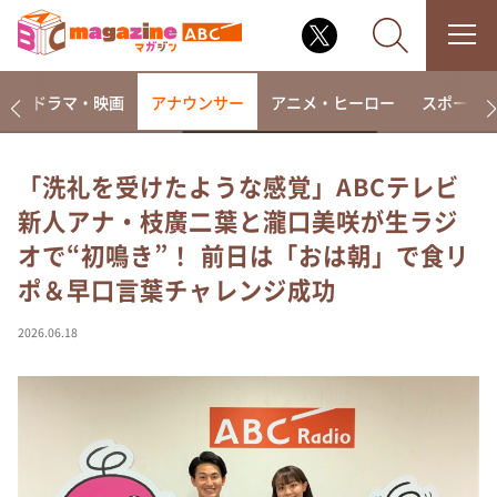
楽
ドラマ・映画
アナウンサー
アニメ・ヒーロー
スポーツ
「洗礼を受けたような感覚」ABCテレビ
新人アナ・枝廣二葉と瀧口美咲が生ラジ
なるみ・岡村の過ぎるTV
オで“初鳴き”！ 前日は「おは朝」で食リ
相席食堂
ポ＆早口言葉チャレンジ成功
これ余談なんですけど・・・
～人生密着トークバラエティ！～ やすとものいたっ
2026.06.18
て真剣です
探偵！ナイトスクープ
news おかえり
河合＆A.B.C-Z塚田×福井アナ「なんでやねん！？」
（news おかえり）