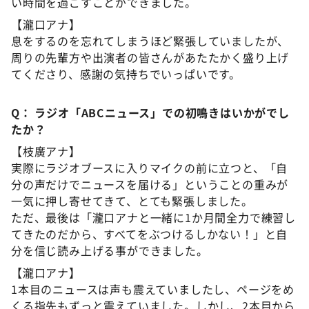
い時間を過ごすことができました。
【瀧口アナ】
息をするのを忘れてしまうほど緊張していましたが、
周りの先輩方や出演者の皆さんがあたたかく盛り上げ
てくださり、感謝の気持ちでいっぱいです。
Q： ラジオ「ABCニュース」での初鳴きはいかがでし
たか？
【枝廣アナ】
実際にラジオブースに入りマイクの前に立つと、「自
分の声だけでニュースを届ける」ということの重みが
一気に押し寄せてきて、とても緊張しました。
ただ、最後は「瀧口アナと一緒に1か月間全力で練習し
てきたのだから、すべてをぶつけるしかない！」と自
分を信じ読み上げる事ができました。
【瀧口アナ】
1本目のニュースは声も震えていましたし、ページをめ
くる指先もずっと震えていました。しかし、2本目から