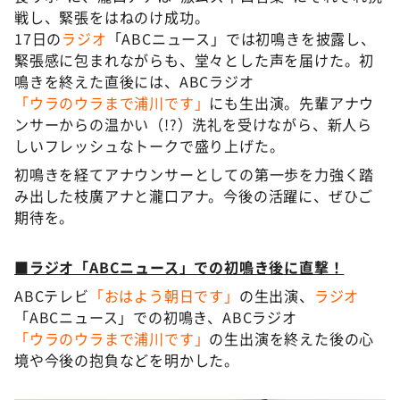
戦し、緊張をはねのけ成功。
17日の
ラジオ
「ABCニュース」では初鳴きを披露し、
緊張感に包まれながらも、堂々とした声を届けた。初
鳴きを終えた直後には、ABCラジオ
「ウラのウラまで浦川です」
にも生出演。先輩アナウ
ンサーからの温かい（!?）洗礼を受けながら、新人ら
しいフレッシュなトークで盛り上げた。
初鳴きを経てアナウンサーとしての第一歩を力強く踏
み出した枝廣アナと瀧口アナ。今後の活躍に、ぜひご
期待を。
■ラジオ「ABCニュース」での初鳴き後に直撃！
ABCテレビ
「おはよう朝日です」
の生出演、
ラジオ
「ABCニュース」での初鳴き、ABCラジオ
「ウラのウラまで浦川です」
の生出演を終えた後の心
境や今後の抱負などを明かした。