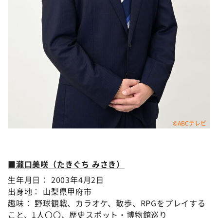
©ABCテレビ
■瀧口美咲（たきぐち みさき）
生年月日： 2003年4月2日
出身地： 山梨県甲府市
趣味： 野球観戦、カラオケ、散歩、RPGをプレイする
こと、1人〇〇、歴史スポット・博物館巡り