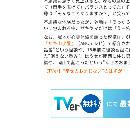
不思議に思って見上げると、塚地の膝の
て（両手を広げて）バランスとってた」
藤は「そんなことありますか？」と笑っ
不思議な体験だったが、塚地は「そっか
いに包まれる中、ザキヤマだけは「えー
なお、塚地が心霊体験を語った模様は、6
『ザキ山小屋』
（ABCテレビ）で紹介さ
話番”という怪談や、15年前に怪談番組
た“消えない重み”、はやせが関西に住む
談や、岡山で起こったという“幸せのおま
【TVer】“幸せのおまじない”のはずが