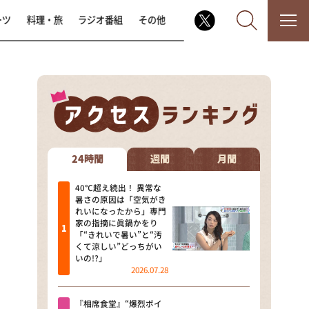
ーツ
料理・旅
ラジオ番組
その他
なるみ・岡村の過ぎるTV
相席食堂
24時間
週間
月間
これ余談なんですけど・・・
40℃超え続出！ 異常な
暑さの原因は「空気がき
れいになったから」専門
～人生密着トークバラエティ！
家の指摘に眞鍋かをり
～ やすとものいたって真剣です
「“きれいで暑い”と“汚
くて涼しい”どっちがい
探偵！ナイトスクープ
いの!?」
2026.07.28
news おかえり
『相席食堂』“爆烈ボイ