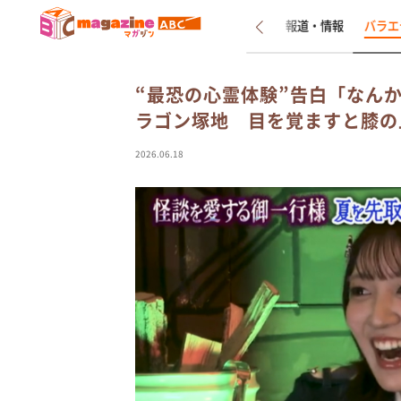
新着
インタビュー
報道・情報
バラエ
“最恐の心霊体験”告白「なん
ラゴン塚地 目を覚ますと膝の
2026.06.18