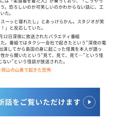
上には「柔道着を着た人」が乗っており、「こうやっ
そう。恐ろしいのか可笑しいのかわからない話に、工
ていた。
らスーッと寝れたし」とあっけらかん。スタジオが笑
怖！」と反応していた。
月12日深夜に放送されたバラエティ番組
れた。番組ではタクシー会社で起きたという“深夜の電
に出演してから島田の身に起こった怪異を本人が語っ
男性から聞いたという“見て、見て、見て…”という怪
じない”という怪談が放送された。
……岡山の山奥で起きた恐怖