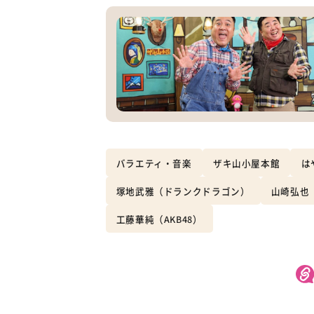
バラエティ・音楽
ザキ山小屋本館
は
塚地武雅（ドランクドラゴン）
山崎弘也
工藤華純（AKB48）