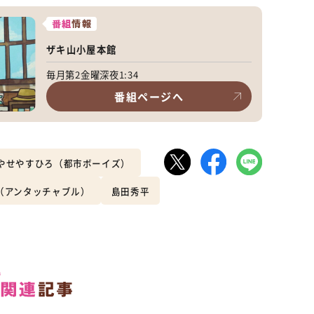
番組
情報
ザキ山小屋本館
毎月第2金曜深夜1:34
番組ページへ
やせやすひろ（都市ボーイズ）
（アンタッチャブル）
島田秀平