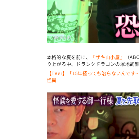
本格的な夏を前に、
『ザキ山小屋』
（A
り上がる中、ドランクドラゴンの塚地武
【TVer】「15年経っても治らないんで
怪異