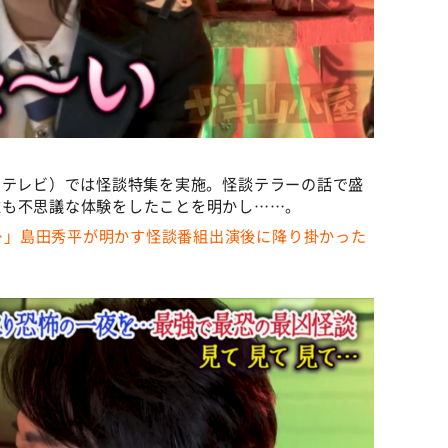
BCテレビ）では怪談特集を実施。怪談テラーの話で盛
雅も不思議な体験をしたことを明かし……。
す…」島田秀平が明かす怪談番組出演後に降り掛かった