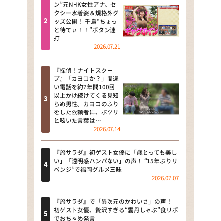
河合＆A.B.C-Z塚田×福井アナ
ン”元NHK女性アナ、セ
クシー水着姿＆規格外グ
「なんでやねん！？」（news お
ッズ公開！ 千鳥“ちょっ
かえり）
と待てぃ！！”ボタン連
打
DAIGOも台所 ～きょうの献立 何
2026.07.21
にする？～
『探偵！ナイトスクー
本日はダイアンなり！シーズン２
プ』「カヨコか？」間違
い電話を約7年間100回
朝だ！生です旅サラダ
以上かけ続けてくる見知
らぬ男性。カヨコのふり
をした依頼者に、ポツリ
教えて！ニュースライブ 正義の
と呟いた言葉は…
ミカタ
2026.07.14
ＬＩＦＥ～夢のカタチ～
『旅サラダ』初ゲスト女優に「歳とっても美し
い」「透明感ハンパない」の声！ “15年ぶりリ
新婚さんいらっしゃい！
ベンジ”で福岡グルメ三昧
2026.07.07
ポツンと一軒家
『旅サラダ』で「異次元のかわいさ」の声！
ザキ山小屋本館
初ゲスト女優、贅沢すぎる“雲丹しゃぶ”食リポ
でおちゃめ発言