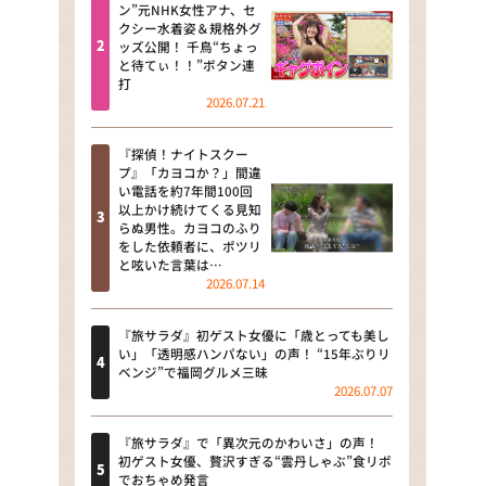
河合＆A.B.C-Z塚田×福井アナ
ン”元NHK女性アナ、セ
クシー水着姿＆規格外グ
「なんでやねん！？」（news お
ッズ公開！ 千鳥“ちょっ
かえり）
と待てぃ！！”ボタン連
打
DAIGOも台所 ～きょうの献立 何
2026.07.21
にする？～
『探偵！ナイトスクー
本日はダイアンなり！シーズン２
プ』「カヨコか？」間違
い電話を約7年間100回
朝だ！生です旅サラダ
以上かけ続けてくる見知
らぬ男性。カヨコのふり
をした依頼者に、ポツリ
教えて！ニュースライブ 正義の
と呟いた言葉は…
ミカタ
2026.07.14
ＬＩＦＥ～夢のカタチ～
『旅サラダ』初ゲスト女優に「歳とっても美し
い」「透明感ハンパない」の声！ “15年ぶりリ
新婚さんいらっしゃい！
ベンジ”で福岡グルメ三昧
2026.07.07
ポツンと一軒家
『旅サラダ』で「異次元のかわいさ」の声！
ザキ山小屋本館
初ゲスト女優、贅沢すぎる“雲丹しゃぶ”食リポ
でおちゃめ発言