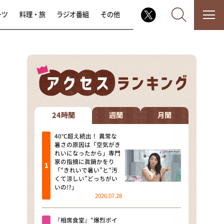
ーツ
料理・旅
ラジオ番組
その他
なるみ・岡村の過ぎるTV
相席食堂
24時間
週間
月間
これ余談なんですけど・・・
40℃超え続出！ 異常な
暑さの原因は「空気がき
れいになったから」専門
～人生密着トークバラエティ！
家の指摘に眞鍋かをり
～ やすとものいたって真剣です
「“きれいで暑い”と“汚
くて涼しい”どっちがい
探偵！ナイトスクープ
いの!?」
2026.07.28
news おかえり
『相席食堂』“爆烈ボイ