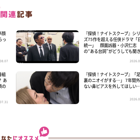
亭顔
『探偵！ナイトスクープ』シ
らっ
ズ75作を超える任侠ドラマ「
き
統一」 顔面凶器・小沢仁志
の“ある台詞”がどうしても聞
08.07
2026.0
番組
『探偵！ナイトスクープ』「
 あ
裏のニオイがする…」 7年間
偵の
ない鼻ピアスを外してほしい
2026.0
07.31