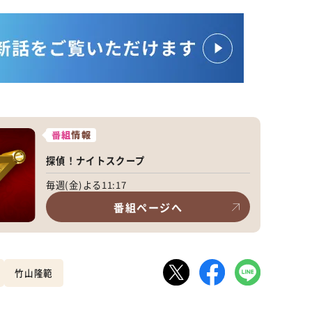
番組
情報
探偵！ナイトスクープ
毎週(金)よる11:17
番組ページへ
竹山隆範