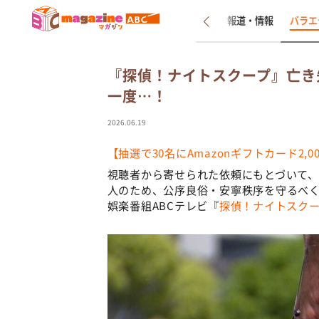
新着
インタビュー
報道・情報
バラエ
『探偵！ナイトスクープ』亡き
一度…！
2026.06.19
【抽選で30名にAmazonギフトカード2
視聴者から寄せられた依頼にもとづいて
人のため、公序良俗・安寧秩序を守るべ
娯楽番組ABCテレビ『
探偵！ナイトスク