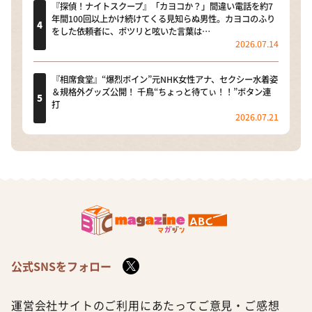
『探偵！ナイトスクープ』「カヨコか？」間違い電話を約7
年間100回以上かけ続けてくる見知らぬ男性。カヨコのふり
をした依頼者に、ポツリと呟いた言葉は…
2026.07.14
『相席食堂』“爆烈ボイン”元NHK女性アナ、セクシー水着姿
＆規格外グッズ公開！ 千鳥“ちょっと待てぃ！！”ボタン連
打
2026.07.21
公式SNSをフォロー
運営会社
サイトのご利用にあたって
ご意見・ご感想