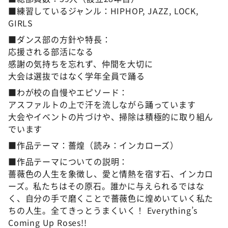
■練習しているジャンル：HIPHOP, JAZZ, LOCK,
GIRLS
■ダンス部の方針や特長：
応援される部活になる
感謝の気持ちを忘れず、仲間を大切に
大会は選抜ではなく学年全員で踊る
■わが校の自慢やエピソード：
アスファルトの上で汗を流しながら踊っています
大会やイベントの片づけや、掃除は積極的に取り組ん
でいます
■作品テーマ：薔煌（読み：インカローズ）
■作品テーマについての説明：
薔薇色の人生を象徴し、愛と情熱を宿す石、インカロ
ーズ。私たちはその原石。誰かに与えられるではな
く、自分の手で磨くことで薔薇色に煌めいていく私た
ちの人生。全てきっとうまくいく！ Everything’s
Coming Up Roses!!