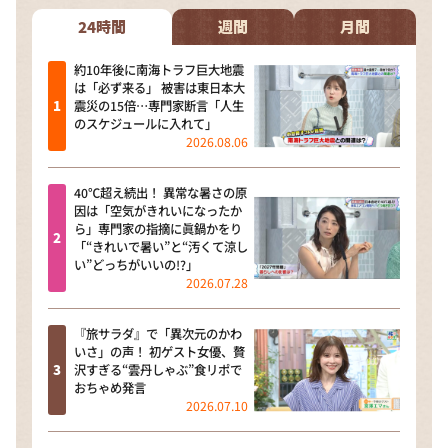
24時間
週間
月間
約10年後に南海トラフ巨大地震
は「必ず来る」 被害は東日本大
震災の15倍…専門家断言「人生
のスケジュールに入れて」
2026.08.06
40℃超え続出！ 異常な暑さの原
因は「空気がきれいになったか
ら」専門家の指摘に眞鍋かをり
「“きれいで暑い”と“汚くて涼し
い”どっちがいいの!?」
2026.07.28
『旅サラダ』で「異次元のかわ
いさ」の声！ 初ゲスト女優、贅
沢すぎる“雲丹しゃぶ”食リポで
おちゃめ発言
2026.07.10