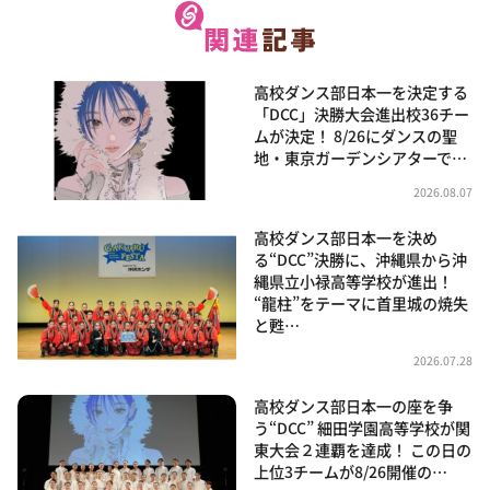
高校ダンス部日本一を決定する
「DCC」決勝大会進出校36チー
ムが決定！ 8/26にダンスの聖
地・東京ガーデンシアターで…
2026.08.07
高校ダンス部日本一を決め
る“DCC”決勝に、沖縄県から沖
縄県立小禄高等学校が進出！
“龍柱”をテーマに首里城の焼失
と甦…
2026.07.28
高校ダンス部日本一の座を争
う“DCC” 細田学園高等学校が関
東大会２連覇を達成！ この日の
上位3チームが8/26開催の…