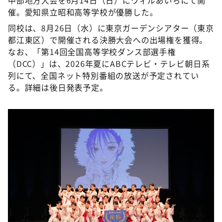
DAIGOも台所 ～きょうの献立 何にする？～
催。愛知県立昭和高等学校が優勝した。
本日はダイアンなり！シーズン２
同校は、8月26日（水）に東京ガーデンシアター（東京
朝だ！生です旅サラダ
都江東区）で開催される決勝大会への出場権を獲得。
なお、「第14回全国高等学校ダンス部選手権
教えて！ニュースライブ 正義のミカタ
（DCC）」は、2026年夏にABCテレビ・テレビ朝日系
ＬＩＦＥ～夢のカタチ～
列にて、全国ネット特別番組の放送が予定されてい
る。詳細は後日発表予定。
新婚さんいらっしゃい！
ポツンと一軒家
ザキ山小屋本館
ぺこぱのまるスポ
アナ回覧板