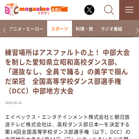
ー
アニメ・ヒーロー
スポーツ
料理・旅
ラジオ番組
その
練習場所はアスファルトの上！ 中部大会
を制した愛知県立昭和高校ダンス部、
なるみ・岡村の過ぎるTV
「選抜なし、全員で踊る」の美学で掴ん
相席食堂
だ栄冠 全国高等学校ダンス部選手権
これ余談なんですけど・・・
（DCC）中部地方大会
～人生密着トークバラエティ！～ やすとものいたっ
て真剣です
2026.06.16
探偵！ナイトスクープ
エイベックス・エンタテインメント株式会社と朝日放
news おかえり
送テレビ株式会社は、高校ダンス部日本一を決定する
河合＆A.B.C-Z塚田×福井アナ「なんでやねん！？」
（news おかえり）
第14回全国高等学校ダンス部選手権（以下、DCC）の
中部地方大会を6月14日（日）にウィルあいちにて開