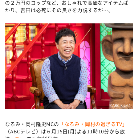
の２万円のコップなど、おしゃれで高価なアイテムば
かり。吉田は必死にその良さを力説するが…。
©ABCテレビ
なるみ・岡村隆史MCの
「なるみ・岡村の過ぎるTV」
（ABCテレビ）は６月15日(月)よる11時10分から放