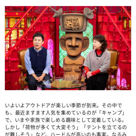
DAIGOも台所 ～きょうの献立 何にする？～
本日はダイアンなり！シーズン２
朝だ！生です旅サラダ
教えて！ニュースライブ 正義のミカタ
ＬＩＦＥ～夢のカタチ～
新婚さんいらっしゃい！
ポツンと一軒家
ザキ山小屋本館
ぺこぱのまるスポ
©ABCテレビ
アナ回覧板
いよいよアウトドアが楽しい季節が到来。その中で
も、最近ますます人気を集めているのが「キャンプ」
で、いまや家族で楽しめる趣味として定着している。
しかし「荷物が多くて大変そう」「テントを立てるの
が難しそう」など、ハードルが高いのも事実。なるみ