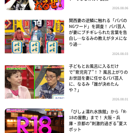
2026.08.06
関西妻の逆鱗に触れる「パパの
NGワード」を調査！ パパ芸人
が妻にブチギレられた言葉を告
白し…なるみの教えがタメにな
り過…
2026.08.03
子どもとお風呂に入るだけ
で“育児完了”！？ 風呂上がりの
お世話を妻に任せるパパ芸人
に、なるみ「誰が決めたん
や？」
2026.08.01
「びしょ濡れ水族館」から「R-
18の屋敷」まで！ 大阪・兵
庫・京都の“刺激的過ぎる”夏ス
ポット