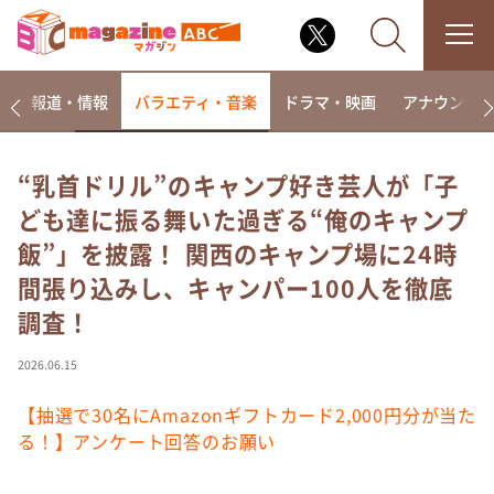
ー
報道・情報
バラエティ・音楽
ドラマ・映画
アナウンサ
“乳首ドリル”のキャンプ好き芸人が「子
ども達に振る舞いた過ぎる“俺のキャンプ
なるみ・岡村の過ぎるTV
飯”」を披露！ 関西のキャンプ場に24時
相席食堂
間張り込みし、キャンパー100人を徹底
これ余談なんですけど・・・
調査！
～人生密着トークバラエティ！～ やすとものいたっ
て真剣です
2026.06.15
探偵！ナイトスクープ
【抽選で30名にAmazonギフトカード2,000円分が当た
news おかえり
る！】アンケート回答のお願い
河合＆A.B.C-Z塚田×福井アナ「なんでやねん！？」
（news おかえり）