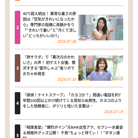
40℃超え続出！ 異常な暑さの原
因は「空気がきれいになったか
ら」専門家の指摘に眞鍋かをり
「“きれいで暑い”と“汚くて涼し
い”どっちがいいの!?」
2026.07.28
『旅サラダ』で「異次元のかわ
いさ」の声！ 初ゲスト女優、贅
沢すぎる“雲丹しゃぶ”食リポで
おちゃめ発言
2026.07.10
『探偵！ナイトスクープ』「カヨコか？」間違い電話を約7
年間100回以上かけ続けてくる見知らぬ男性。カヨコのふり
をした依頼者に、ポツリと呟いた言葉は…
2026.07.14
『相席食堂』“爆烈ボイン”元NHK女性アナ、セクシー水着姿
＆規格外グッズ公開！ 千鳥“ちょっと待てぃ！！”ボタン連