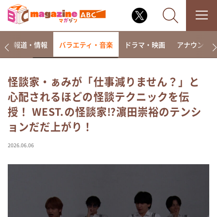
ー
報道・情報
バラエティ・音楽
ドラマ・映画
アナウンサ
怪談家・ぁみが「仕事減りません？」と
心配されるほどの怪談テクニックを伝
なるみ・岡村の過ぎるTV
授！ WEST.の怪談家⁉濵田崇裕のテンシ
相席食堂
ョンだだ上がり！
これ余談なんですけど・・・
～人生密着トークバラエティ！～ やすとものいたっ
2026.06.06
て真剣です
探偵！ナイトスクープ
news おかえり
河合＆A.B.C-Z塚田×福井アナ「なんでやねん！？」
（news おかえり）