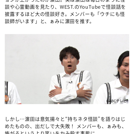
談や心霊動画を見たり、WEST.のYouTubeで怪談話を
披露するほど大の怪談好き。メンバーも「ウチにも怪
談師がいます」と、ぁみに濵田を推す。
©ABCテレビ
しかし…濵田は意気揚々と“持ちネタ怪談”を語りはじ
めたものの、出だしで大失敗！ メンバーも、ぁみも、
怖がるというより笑いをかみ殺す事態に。