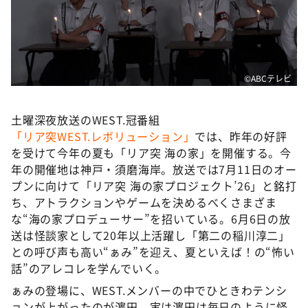
DAIGOも台所 ～きょうの献立 何にする？～
本日はダイアンなり！シーズン２
朝だ！生です旅サラダ
教えて！ニュースライブ 正義のミカタ
©ABCテレビ
ＬＩＦＥ～夢のカタチ～
土曜深夜放送のWEST.冠番組
新婚さんいらっしゃい！
「リア突WEST.レボリューション」
では、昨年の好評
ポツンと一軒家
を受けて今年の夏も「リア突 海の家」を開催する。今
年の開催地は神戸・須磨海岸。放送では7月11日のオー
ザキ山小屋本館
プンに向けて「リア突 海の家プロジェクト’26」と銘打
ぺこぱのまるスポ
ち、アトラクションやゲームを決めるべくさまざま
な“海の家プロデューサー”を招いている。6月6日の放
アナ回覧板
送は怪談家として20年以上活躍し「第二の稲川淳二」
との呼び声も高い“ぁみ”を迎え、夏といえば！の“怖い
話”のアレコレを学んでいく。
ぁみの登場に、WEST.メンバーの中でひときわテンシ
ョンが上がったのが濵田。実は濵田は毎日のように怪