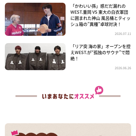
「かわいい孫」感だだ漏れの
WEST.重岡 VS 東大の白衣軍団
に囲まれた神山 風呂桶とティッ
シュ箱の”異種”卓球対決！
2026.07.11
「リア突 海の家」オープンを控
えWEST.が“孤独のサウナ”で悶
絶！
2026.06.26