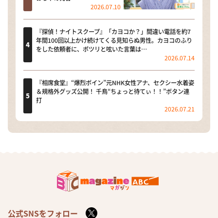
2026.07.10
『探偵！ナイトスクープ』「カヨコか？」間違い電話を約7
年間100回以上かけ続けてくる見知らぬ男性。カヨコのふり
をした依頼者に、ポツリと呟いた言葉は…
2026.07.14
『相席食堂』“爆烈ボイン”元NHK女性アナ、セクシー水着姿
＆規格外グッズ公開！ 千鳥“ちょっと待てぃ！！”ボタン連
打
2026.07.21
公式SNSをフォロー