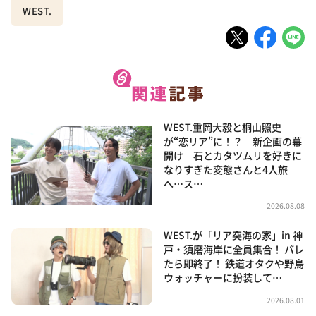
WEST.
WEST.重岡大毅と桐山照史
が“恋リア”に！？ 新企画の幕
開け 石とカタツムリを好きに
なりすぎた変態さんと4人旅
へ…ス…
2026.08.08
WEST.が「リア突海の家」in 神
戸・須磨海岸に全員集合！ バレ
たら即終了！ 鉄道オタクや野鳥
ウォッチャーに扮装して…
2026.08.01