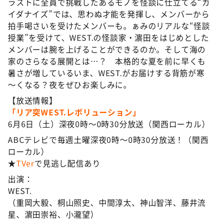
ラストに全員で挑戦したあるモノを怪談に仕立てる“カ
イダナイズ”では、思わぬ才能を発揮し、メンバーから
拍手喝さいを受けたメンバーも。ぁみのリアルな“怪談
授業”を受けて、WEST.の怪談家・濵田をはじめとした
メンバーは腕を上げることができるのか。そして海の
家のさらなる展開とは…？ 本格的な夏を前に早くも
暑さが増しているいま、WEST.がお届けする背筋が寒
～くなる？夜をぜひお楽しみに。
【放送情報】
「リア突WEST.レボリューション」
6月6日（土）深夜0時～0時30分放送（関西ローカル）
ABCテレビで毎週土曜深夜0時～0時30分放送！（関西
ローカル）
★
TVer
で見逃し配信あり
出演：
WEST.
（重岡大毅、桐山照史、中間淳太、神山智洋、藤井流
星、濵田崇裕、小瀧望）