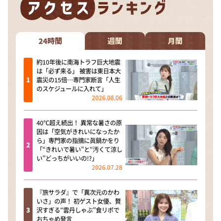
24時間
週間
月間
約10年後に南海トラフ巨大地震
は「必ず来る」 被害は東日本大
震災の15倍…専門家断言「人生
のスケジュールに入れて」
2026.08.06
40℃超え続出！ 異常な暑さの原
因は「空気がきれいになったか
ら」専門家の指摘に眞鍋かをり
「“きれいで暑い”と“汚くて涼し
い”どっちがいいの!?」
2026.07.28
『旅サラダ』で「異次元のかわ
いさ」の声！ 初ゲスト女優、贅
沢すぎる“雲丹しゃぶ”食リポで
おちゃめ発言